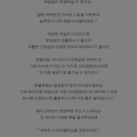
부담없이 착용하실 수 있구요~
얇은 어깨끈은 가녀린 느낌을 더해주며
실루엣이 너무 예쁜 아이템이에요*.*
적당한 파임의 디자인으로
부담없이 연출하시기 좋으며
크롭한 기장감은 다양한 하의와 매치하시기 좋아요
모델처럼 가디건이나 자켓같은 아우터 안
기본 티셔츠가 아닌 요 아이로 스타일링하신다면
또 다른 분위기로 즐기실 수 있어요~!
호불호없는 깔끔함의 정석 아이보리컬러는
가장 베이직한 색감으로 어떤 스타일링에서도 매치하기 쉬워
하나쯤 소장하시면 활용하시기에 가장 좋은 컬러랍니다♡
페미닌하면서 로맨틱한 무드가 느껴지는
요 아이와 다양한 룩을 즐겨주세요♥
**세탁은 드라이클리닝을 권장드려요**