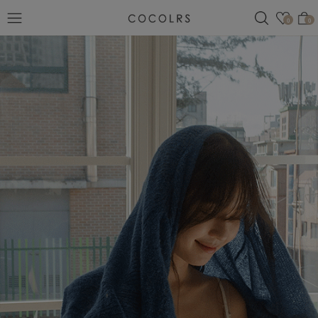
검색
관심
0
0