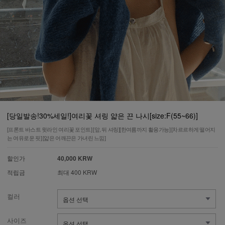
[당일발송!30%세일!]여리꽃 셔링 얇은 끈 나시[size:F(55~66)]
[프론트 바스트 윗라인 여리꽃 포인트] [앞, 뒤 셔링][한여름까지 활용가능] [차르르하게 떨어지
는 여유로운 핏] [얇은 어깨끈은 가녀린 느낌]
할인가
40,000 KRW
적립금
최대 400 KRW
컬러
사이즈