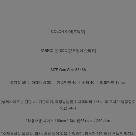
COLOR 아이[모델컷]
FABRIC 면100%[끈조절이 안되요]
SIZE One Size 55~66
총기장 50 ㅣ 어깨너비 30 ㅣ 가슴단면 40 ㅣ 허리 40 ㅣ 암홀단면 19 cm
(상세사이즈는 단면 cm 기준이며, 측정방법및 위치에따라 1~3cm의 오차가 발생할수
있습니다)
*착용모델 사이즈 160cm / S(마른55) size / 230 size
*소재특성상 올뭉침, 잡사, 비침 등이 있을수 있으며, 피부가 예민하신 분들은 약간의