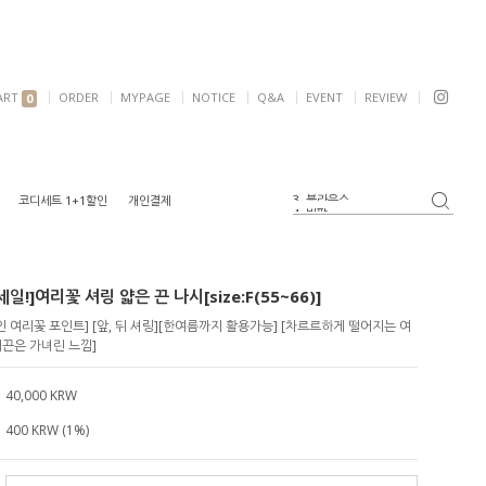
ART
ORDER
MYPAGE
NOTICE
Q&A
EVENT
REVIEW
0
4. 반팔
코디세트 1+1할인
개인결제
5. 여리핏
6. 자켓
1. 원피스
일!]여리꽃 셔링 얇은 끈 나시[size:F(55~66)]
2. 가디건
3. 블라우스
 여리꽃 포인트] [앞, 뒤 셔링][한여름까지 활용가능] [차르르하게 떨어지는 여
깨끈은 가녀린 느낌]
40,000 KRW
400 KRW (1%)