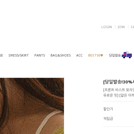
LOGIN
JOIN
C
SE
DRESS/SKIRT
PANTS
BAG&SHOES
ACC
BEST50♥
당일발송
[당일발송!30%세
[프론트 바스트 윗라인
유로운 핏] [얇은 어
할인가
적립금