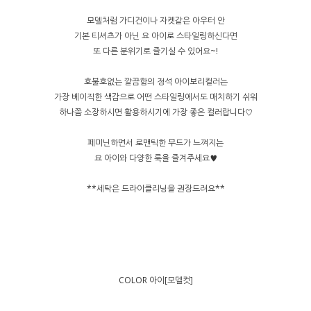
모델처럼 가디건이나 자켓같은 아우터 안
기본 티셔츠가 아닌 요 아이로 스타일링하신다면
또 다른 분위기로 즐기실 수 있어요~!
호불호없는 깔끔함의 정석 아이보리컬러는
가장 베이직한 색감으로 어떤 스타일링에서도 매치하기 쉬워
하나쯤 소장하시면 활용하시기에 가장 좋은 컬러랍니다♡
페미닌하면서 로맨틱한 무드가 느껴지는
요 아이와 다양한 룩을 즐겨주세요♥
**세탁은 드라이클리닝을 권장드려요**
COLOR 아이[모델컷]