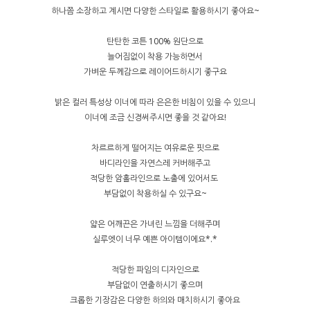
하나쯤 소장하고 계시면 다양한 스타일로 활용하시기 좋아요~
탄탄한 코튼 100% 원단으로
늘어짐없이 착용 가능하면서
가벼운 두께감으로 레이어드하시기 좋구요
밝은 컬러 특성상 이너에 따라 은은한 비침이 있을 수 있으니
이너에 조금 신경써주시면 좋을 것 같아요!
차르르하게 떨어지는 여유로운 핏으로
바디라인을 자연스레 커버해주고
적당한 암홀라인으로 노출에 있어서도
부담없이 착용하실 수 있구요~
얇은 어깨끈은 가녀린 느낌을 더해주며
실루엣이 너무 예쁜 아이템이에요*.*
적당한 파임의 디자인으로
부담없이 연출하시기 좋으며
크롭한 기장감은 다양한 하의와 매치하시기 좋아요