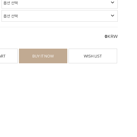
0
KRW
ART
BUY IT NOW
WISH LIST