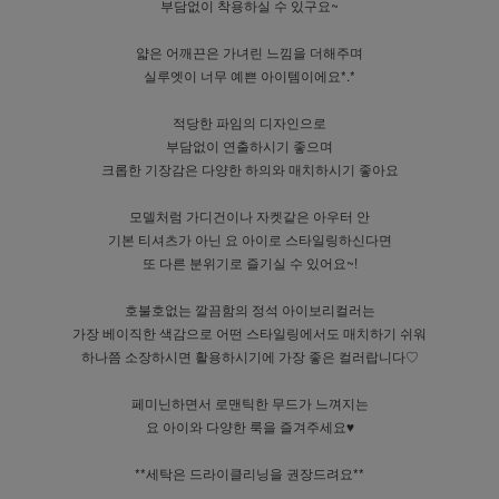
부담없이 착용하실 수 있구요~
얇은 어깨끈은 가녀린 느낌을 더해주며
실루엣이 너무 예쁜 아이템이에요*.*
적당한 파임의 디자인으로
부담없이 연출하시기 좋으며
크롭한 기장감은 다양한 하의와 매치하시기 좋아요
모델처럼 가디건이나 자켓같은 아우터 안
기본 티셔츠가 아닌 요 아이로 스타일링하신다면
또 다른 분위기로 즐기실 수 있어요~!
호불호없는 깔끔함의 정석 아이보리컬러는
가장 베이직한 색감으로 어떤 스타일링에서도 매치하기 쉬워
하나쯤 소장하시면 활용하시기에 가장 좋은 컬러랍니다♡
페미닌하면서 로맨틱한 무드가 느껴지는
요 아이와 다양한 룩을 즐겨주세요♥
**세탁은 드라이클리닝을 권장드려요**