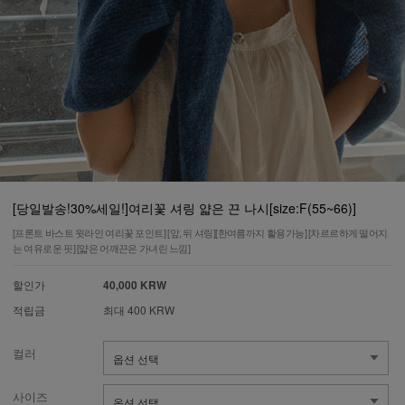
[당일발송!30%세일!]여리꽃 셔링 얇은 끈 나시[size:F(55~66)]
[프론트 바스트 윗라인 여리꽃 포인트] [앞, 뒤 셔링][한여름까지 활용가능] [차르르하게 떨어지
는 여유로운 핏] [얇은 어깨끈은 가녀린 느낌]
할인가
40,000 KRW
적립금
최대 400 KRW
컬러
사이즈