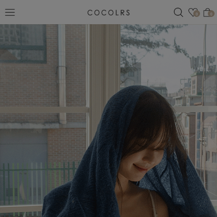
검색
관심
0
0