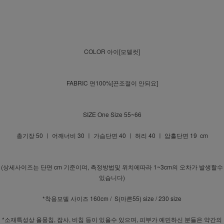
COLOR 아이[모델컷]
FABRIC 면100%[끈조절이 안되요]
SIZE One Size 55~66
총기장 50 ㅣ 어깨너비 30 ㅣ 가슴단면 40 ㅣ 허리 40 ㅣ 암홀단면 19 cm
(상세사이즈는 단면 cm 기준이며, 측정방법및 위치에따라 1~3cm의 오차가 발생할수
있습니다)
*착용모델 사이즈 160cm / S(마른55) size / 230 size
*소재특성상 올뭉침, 잡사, 비침 등이 있을수 있으며, 피부가 예민하신 분들은 약간의