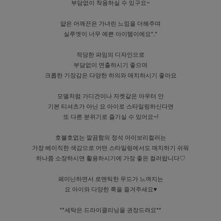
부담없이 착용하실 수 있구요~
얇은 어깨끈은 가녀린 느낌을 더해주며
실루엣이 너무 예쁜 아이템이에요*.*
적당한 파임의 디자인으로
부담없이 연출하시기 좋으며
크롭한 기장감은 다양한 하의와 매치하시기 좋아요
모델처럼 가디건이나 자켓같은 아우터 안
기본 티셔츠가 아닌 요 아이로 스타일링하신다면
또 다른 분위기로 즐기실 수 있어요~!
호불호없는 깔끔함의 정석 아이보리컬러는
가장 베이직한 색감으로 어떤 스타일링에서도 매치하기 쉬워
하나쯤 소장하시면 활용하시기에 가장 좋은 컬러랍니다♡
페미닌하면서 로맨틱한 무드가 느껴지는
요 아이와 다양한 룩을 즐겨주세요♥
**세탁은 드라이클리닝을 권장드려요**