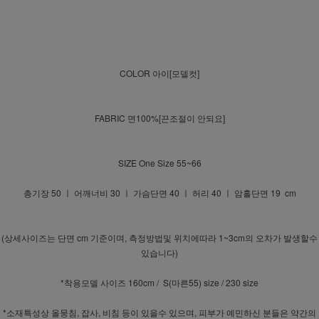
COLOR 아이[모델컷]
FABRIC 면100%[끈조절이 안되요]
SIZE One Size 55~66
총기장 50 ㅣ 어깨너비 30 ㅣ 가슴단면 40 ㅣ 허리 40 ㅣ 암홀단면 19 cm
(상세사이즈는 단면 cm 기준이며, 측정방법및 위치에따라 1~3cm의 오차가 발생할수
있습니다)
*착용모델 사이즈 160cm / S(마른55) size / 230 size
*소재특성상 올뭉침, 잡사, 비침 등이 있을수 있으며, 피부가 예민하신 분들은 약간의