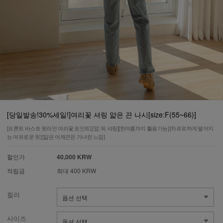
[당일발송!30%세일!]여리꽃 셔링 얇은 끈 나시[size:F(55~66)]
[프론트 바스트 윗라인 여리꽃 포인트] [앞, 뒤 셔링][한여름까지 활용가능] [차르르하게 떨어지
는 여유로운 핏] [얇은 어깨끈은 가녀린 느낌]
할인가
40,000 KRW
적립금
최대 400 KRW
컬러
사이즈