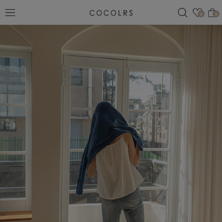
검색
관심
0
0