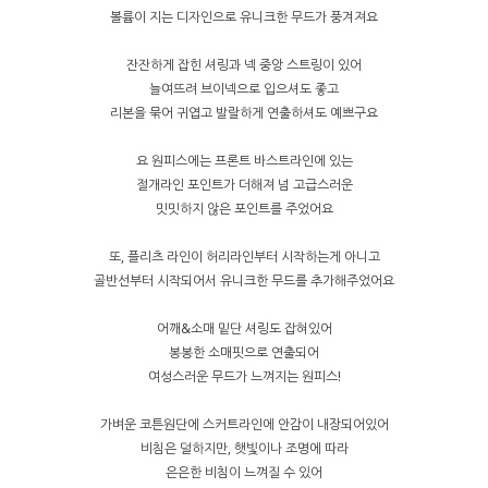
볼륨이 지는 디자인으로 유니크한 무드가 풍겨져요
잔잔하게 잡힌 셔링과 넥 중앙 스트링이 있어
늘여뜨려 브이넥으로 입으셔도 좋고
리본을 묶어 귀엽고 발랄하게 연출하셔도 예쁘구요
요 원피스에는 프론트 바스트라인에 있는
절개라인 포인트가 더해져 넘 고급스러운
밋밋하지 않은 포인트를 주었어요
또, 플리츠 라인이 허리라인부터 시작하는게 아니고
골반선부터 시작되어서 유니크한 무드를 추가해주었어요
어깨&소매 밑단 셔링도 잡혀있어
봉봉한 소매핏으로 연출되어
여성스러운 무드가 느껴지는 원피스!
가벼운 코튼원단에 스커트라인에 안감이 내장되어있어
비침은 덜하지만, 햇빛이나 조명에 따라
은은한 비침이 느껴질 수 있어