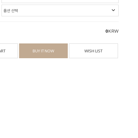
0
KRW
ART
BUY IT NOW
WISH LIST