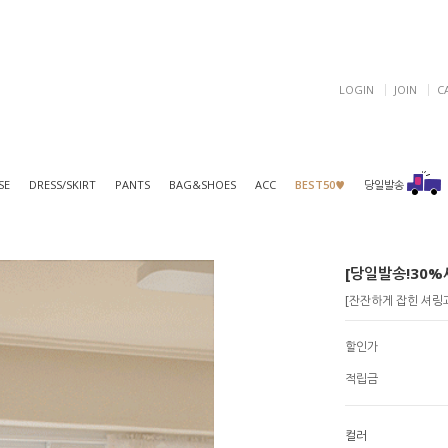
LOGIN
JOIN
C
SE
DRESS/SKIRT
PANTS
BAG&SHOES
ACC
BEST50♥
당일발송
[당일발송!30%세
[잔잔하게 잡힌 셔링과
할인가
적립금
컬러