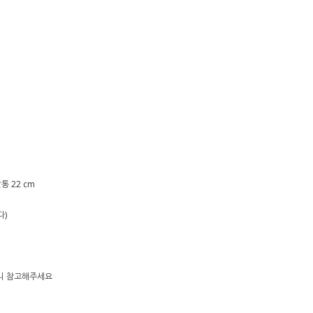
통 22 cm
다)
으니 참고해주세요