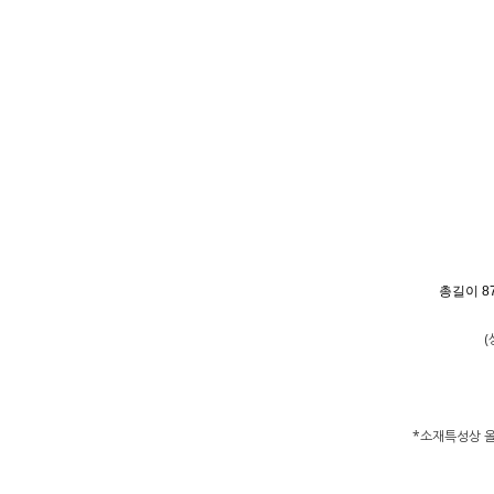
총길이 8
(
*소재특성상 올