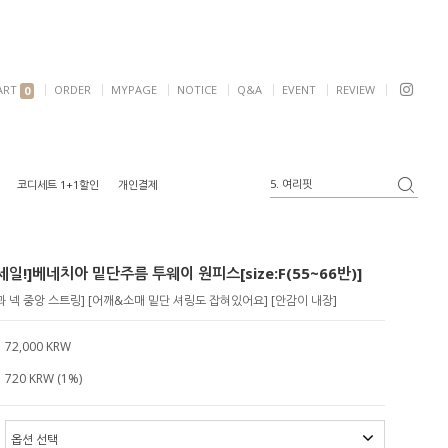
ART
ORDER
MYPAGE
NOTICE
Q&A
EVENT
REVIEW
0
6. 자켓
코디세트 1+1할인
개인결제
1. 원피스
2. 가디건
3. 블라우스
일!]베네치아 밑단주름 투웨이 원피스[size:F(55~66반)]
4. 반팔
5. 여리핏
 넥 중앙 스트링] [어깨&소매 밑단 셔링도 잡혀있어요] [안감이 내장]
72,000 KRW
720 KRW (1%)