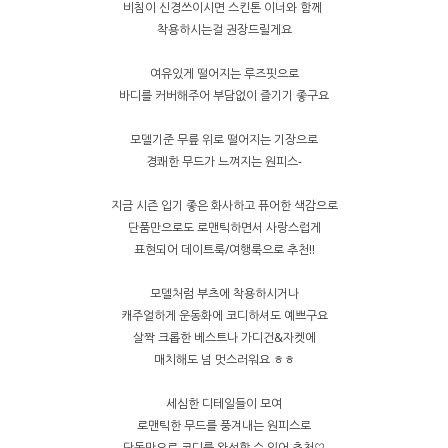
비침이 신경쓰이시면 스킨톤 이너와 함께
착용하시는걸 권장드릴게요
여유있게 떨어지는 루즈핏으로
바디를 커버해주어 부담없이 즐기기 좋구요
모델기준 무릎 위로 떨어지는 기장으로
경쾌한 무드가 느껴지는 원피스-
지금 시즌 입기 좋은 화사하고 퓨어한 색감으로
단품만으로도 로맨틱하면서 사랑스럽게
표현되어 데이트룩/여행룩으로 추천!!
모델처럼 부츠에 착용하시거나
캐주얼하게 운동화에 코디하셔도 예쁘구요
살짝 크롭한 베스트나 가디건&자켓에
매치해도 넘 멋스러워요 ㅎㅎ
세심한 디테일들이 모여
로맨틱한 무드를 풍겨내는 원피스로
단독만으로 코디를 완성할 수 있어 추천♡