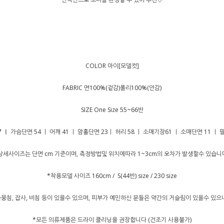
COLOR 아이[모델컷]
FABRIC 면100%(겉감)폴리100%(안감)
SIZE One Size 55~66반
가슴단면 54 ㅣ 어깨 41 ㅣ 암홀단면 23ㅣ 허리 58 ㅣ 소매기장61 ㅣ 소매단면 11 ㅣ 팔
7 ㅣ
상세사이즈는 단면 cm 기준이며, 측정방법및 위치에따라 1~3cm의 오차가 발생할수 있습니
*착용모델 사이즈 160cm / S(44반) size / 230 size
뭉침, 잡사, 비침 등이 있을수 있으며, 피부가 예민하신 분들은 약간의 거슬림이 있을수 있
*모든 의류제품은 드라이 클리닝을 권장합니다 (건조기 사용불가)