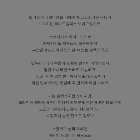
힙라인 레터링버튼을 더해주어 고급스러운 무드가
느껴지는 와이드슬랙스 보여드릴게요-
스트레이트 와이드핏으로
하체라인을 자연스레 보완해주어
부담없이 편안하게 입으실 수 있는 슬랙스구요
앞&뒤 레직기 주름과 프론트 핀턱이 더해지면서
훨씬 하체라인 커버도 가능하고,
레그라인이 엄청 롱~ 하게 연출되는 핏이라
직접 입어보시면 핏감에 꼭 반하게 되실 거예요
기본 슬랙스처럼 보이지만,
힙라인에 레터링버튼이 더해져 뒷부분에 은은한 포인트를 주어
고급스러우면서도 유니크한 슬랙스라
소장가치 높은 팬츠로 강추♡
스판끼가 살짝 더해진
적당한 두께감의 원단으로