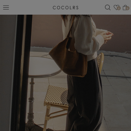
검색
관심
0
0