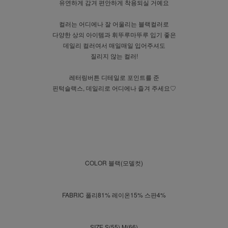
유연하게 감겨 편안하게 착용되실 거예요
컬러는 어디에나 잘 어울리는 블랙컬러로
다양한 상의 아이템과 휘뚜루마뚜루 입기 좋은
데일리 컬러여서 매일매일 입어주셔도
질리지 않는 컬러!
레터링버튼 디테일로 포인트를 준
핀턱슬랙스, 데일리로 어디에나 즐겨 주세요♡
COLOR 블랙(모델컷)
FABRIC 폴리81% 레이온15% 스판4%
SIZE S(55),M(66)