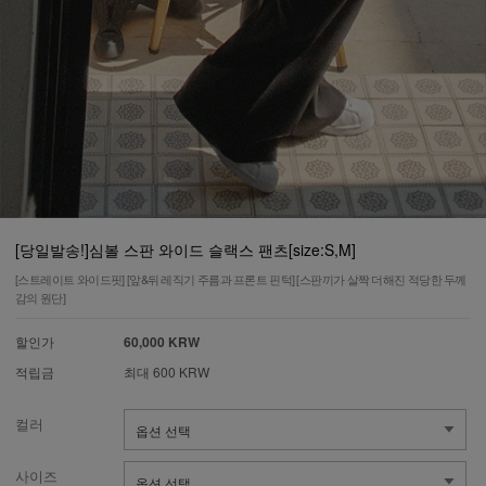
[당일발송!]심볼 스판 와이드 슬랙스 팬츠[size:S,M]
[스트레이트 와이드핏] [앞&뒤 레직기 주름과 프론트 핀턱] [스판끼가 살짝 더해진 적당한 두께
감의 원단]
할인가
60,000 KRW
적립금
최대 600 KRW
컬러
사이즈