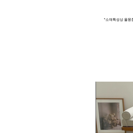
*소재특성상 올뭉침