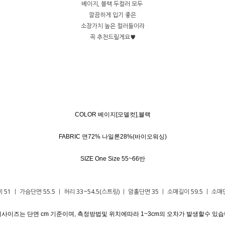
베이지, 블랙 두컬러 모두
깔끔하게 입기 좋은
소장가치 높은 컬러들이라
꼭 추천드릴게요♥
COLOR 베이지[모델컷],블랙
FABRIC 면72% 나일론28%(바이오워싱)
SIZE One Size 55~66반
51 ㅣ 가슴단면 55.5 ㅣ 허리 33~54.5(스트링) ㅣ 암홀단면 35 ㅣ 소매길이 59.5 ㅣ 소매단
세사이즈는 단면 cm 기준이며, 측정방법및 위치에따라 1~3cm의 오차가 발생할수 있습