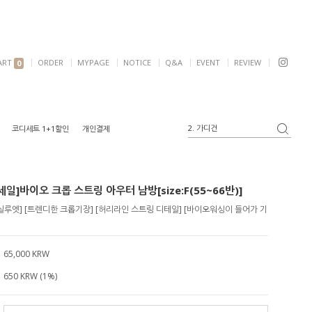
ART
ORDER
MYPAGE
NOTICE
Q&A
EVENT
REVIEW
0
3. 블라우스
코디세트 1+1할인
개인결제
4. 반팔
5. 여리핏
6. 자켓
일]바이오 크롭 스트링 아우터 남방[size:F(55~66반)]
1. 원피스
2. 가디건
실루엣] [트렌디한 크롭기장] [허리라인 스트링 디테일] [바이오워싱이 들어가 기
65,000 KRW
650 KRW (1%)