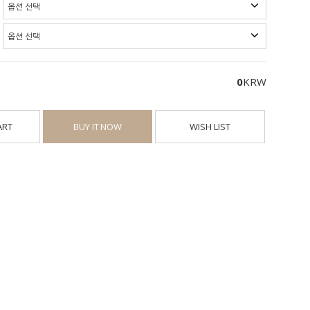
0
KRW
ART
BUY IT NOW
WISH LIST