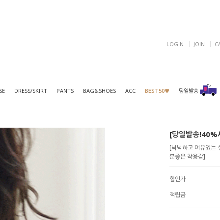
LOGIN
JOIN
C
SE
DRESS/SKIRT
PANTS
BAG&SHOES
ACC
BEST50♥
당일발송
[당일발송!40%세
[넉넉하고 여유있는 
분좋은 착용감]
할인가
적립금