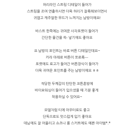
허리라인 스트링 디테일이 들어가
스트링을 조여 연출하시면 더욱 허리가 잘록해보이면서
귀엽고 캐주얼한 무드가 느껴지는 남방이에요!
바스트 한쪽에는 귀여운 사각포켓이 들어가
간단한 물건을 쏙- 넣기에도 좋아요
요 남방의 포인트는 바로 버튼 디테일인데요~
카라 아래로 버튼이 쪼로록---
포켓에도 로고가 들어간 버튼장식이 들어가
더욱 귀여운 포인트를 주는 남방이에요 ㅎㅎ
적당한 두께감의 탄탄한 코튼혼방에
바이오워싱이 들어가 입으셨을 때 기분 좋게
착용하실 수 있어요~
모델처럼 티에 아우터로도 좋고
단독으로도 멋스럽게 입기 좋아요
데님에도 잘 어울리고 쇼츠나 롱 스커트에도 예쁜 아이템*.*