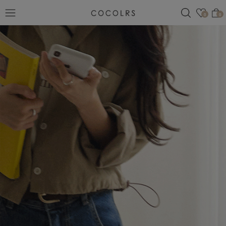
검색
관심
0
0