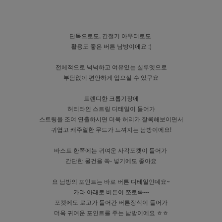
단독으로도, 간절기 아우터로도
활용도 좋은 버튼 남방이에요 :)
전체적으로 넉넉하고 여유있는 실루엣으로
부담없이 편안하게 입으실 수 있구요
트렌디한 크롭기장에
허리라인 스트링 디테일이 들어가
스트링을 조여 연출하시면 더욱 허리가 잘록해보이면서
귀엽고 캐주얼한 무드가 느껴지는 남방이에요!
바스트 한쪽에는 귀여운 사각포켓이 들어가
간단한 물건을 쏙- 넣기에도 좋아요
요 남방의 포인트는 바로 버튼 디테일인데요~
카라 아래로 버튼이 쪼로록---
포켓에도 로고가 들어간 버튼장식이 들어가
더욱 귀여운 포인트를 주는 남방이에요 ㅎㅎ