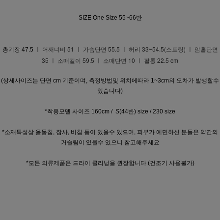
SIZE One Size 55~66반
ㅣ 어깨너비 51 ㅣ 가슴단면 55.5 ㅣ 허리 33~54.5(스트링) ㅣ 암홀단면
총기장 47.5
35 ㅣ 소매길이 59.5 ㅣ 소매단면 10 ㅣ 팔통 22.5 cm
(상세사이즈는 단면 cm 기준이며, 측정방법및 위치에따라 1~3cm의 오차가 발생할수
있습니다)
*착용모델 사이즈 160cm / S(44반) size / 230 size
*소재특성상 올뭉침, 잡사, 비침 등이 있을수 있으며, 피부가 예민하신 분들은 약간의
거슬림이 있을수 있으니 참고해주세요
*모든 의류제품은 드라이 클리닝을 권장합니다 (건조기 사용불가)