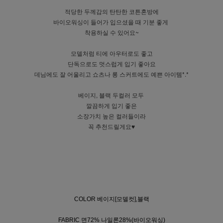
적당한 두께감의 탄탄한 코튼혼방에
바이오워싱이 들어가 입으셨을 때 기분 좋게
착용하실 수 있어요~
모델처럼 티에 아우터로도 좋고
단독으로도 멋스럽게 입기 좋아요
데님에도 잘 어울리고 쇼츠나 롱 스커트에도 예쁜 아이템*.*
베이지, 블랙 두컬러 모두
깔끔하게 입기 좋은
소장가치 높은 컬러들이라
꼭 추천드릴게요♥
COLOR 베이지[모델컷],블랙
FABRIC 면72% 나일론28%(바이오워싱)