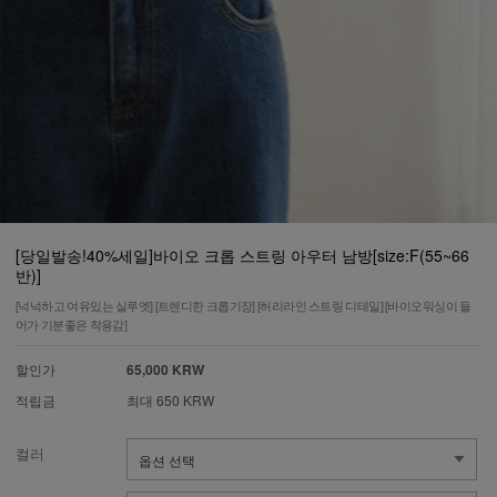
[당일발송!40%세일]바이오 크롭 스트링 아우터 남방[size:F(55~66
반)]
[넉넉하고 여유있는 실루엣] [트렌디한 크롭기장] [허리라인 스트링 디테일] [바이오워싱이 들
어가 기분좋은 착용감]
할인가
65,000 KRW
적립금
최대 650 KRW
컬러