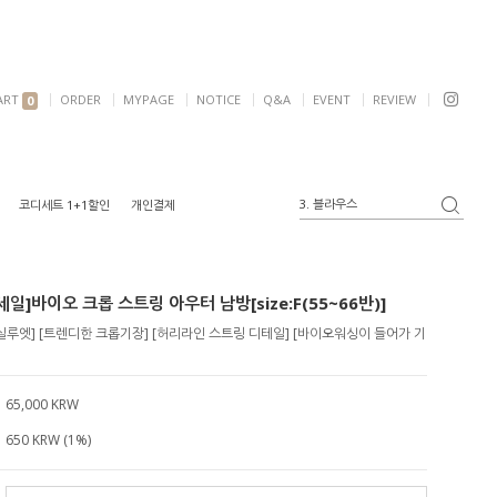
ART
ORDER
MYPAGE
NOTICE
Q&A
EVENT
REVIEW
0
3. 블라우스
코디세트 1+1할인
개인결제
4. 반팔
5. 여리핏
6. 자켓
일]바이오 크롭 스트링 아우터 남방[size:F(55~66반)]
1. 원피스
2. 가디건
실루엣] [트렌디한 크롭기장] [허리라인 스트링 디테일] [바이오워싱이 들어가 기
65,000 KRW
650 KRW (1%)