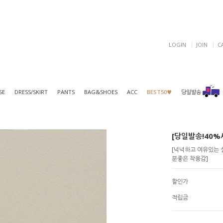
LOGIN
JOIN
C
SE
DRESS/SKIRT
PANTS
BAG&SHOES
ACC
BEST50♥
당일발송
[당일발송!40%세
[넉넉하고 여유있는 
분좋은 착용감]
할인가
적립금