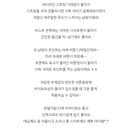
허리라인 스트링 디테일이 들어가
스트링을 조여 연출하시면 더욱 허리가 잘록해보이면서
귀엽고 캐주얼한 무드가 느껴지는 남방이에요!
바스트 한쪽에는 귀여운 사각포켓이 들어가
간단한 물건을 쏙- 넣기에도 좋아요
요 남방의 포인트는 바로 버튼 디테일인데요~
카라 아래로 버튼이 쪼로록---
포켓에도 로고가 들어간 버튼장식이 들어가
더욱 귀여운 포인트를 주는 남방이에요 ㅎㅎ
적당한 두께감의 탄탄한 코튼혼방에
바이오워싱이 들어가 입으셨을 때 기분 좋게
착용하실 수 있어요~
모델처럼 티에 아우터로도 좋고
단독으로도 멋스럽게 입기 좋아요
데님에도 잘 어울리고 쇼츠나 롱 스커트에도 예쁜 아이템*.*