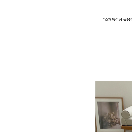
*소재특성상 올뭉침