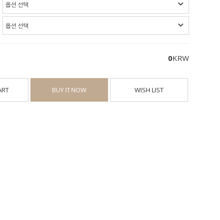
0
KRW
ART
BUY IT NOW
WISH LIST