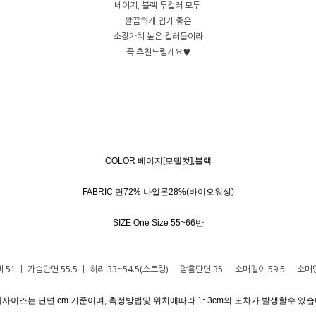
베이지, 블랙 두컬러 모두
깔끔하게 입기 좋은
소장가치 높은 컬러들이라
꼭 추천드릴게요♥
COLOR 베이지[모델컷],블랙
FABRIC 면72% 나일론28%(바이오워싱)
SIZE One Size 55~66반
51 ㅣ 가슴단면 55.5 ㅣ 허리 33~54.5(스트링) ㅣ 암홀단면 35 ㅣ 소매길이 59.5 ㅣ 소매단
세사이즈는 단면 cm 기준이며, 측정방법및 위치에따라 1~3cm의 오차가 발생할수 있습