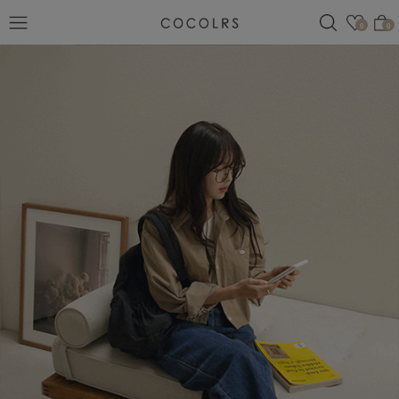
검색
관심
0
0