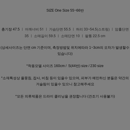
SIZE One Size 55~66반
ㅣ 어깨너비 51 ㅣ 가슴단면 55.5 ㅣ 허리 33~54.5(스트링) ㅣ 암홀단면
총기장 47.5
35 ㅣ 소매길이 59.5 ㅣ 소매단면 10 ㅣ 팔통 22.5 cm
(상세사이즈는 단면 cm 기준이며, 측정방법및 위치에따라 1~3cm의 오차가 발생할수
있습니다)
*착용모델 사이즈 160cm / S(44반) size / 230 size
*소재특성상 올뭉침, 잡사, 비침 등이 있을수 있으며, 피부가 예민하신 분들은 약간의
거슬림이 있을수 있으니 참고해주세요
*모든 의류제품은 드라이 클리닝을 권장합니다 (건조기 사용불가)