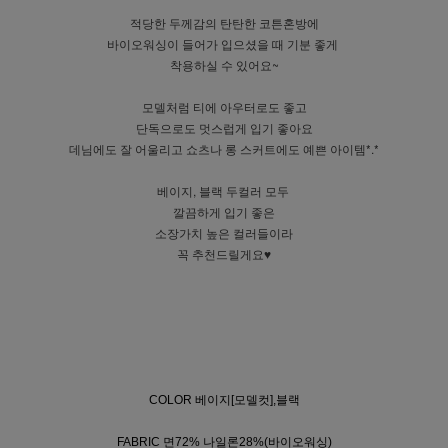
적당한 두께감의 탄탄한 코튼혼방에
바이오워싱이 들어가 입으셨을 때 기분 좋게
착용하실 수 있어요~
모델처럼 티에 아우터로도 좋고
단독으로도 멋스럽게 입기 좋아요
데님에도 잘 어울리고 쇼츠나 롱 스커트에도 예쁜 아이템*.*
베이지, 블랙 두컬러 모두
깔끔하게 입기 좋은
소장가치 높은 컬러들이라
꼭 추천드릴게요♥
COLOR 베이지[모델컷],블랙
FABRIC 면72% 나일론28%(바이오워싱)