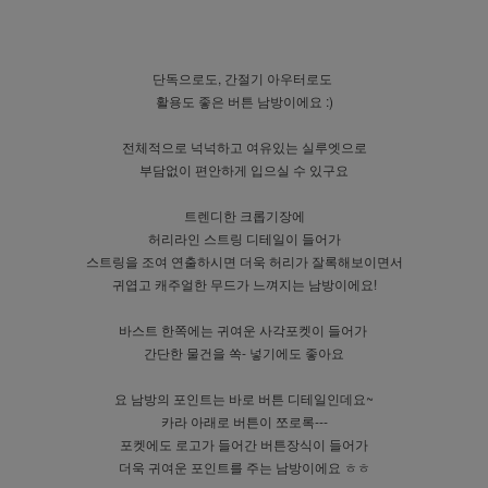
단독으로도, 간절기 아우터로도
활용도 좋은 버튼 남방이에요 :)
전체적으로 넉넉하고 여유있는 실루엣으로
부담없이 편안하게 입으실 수 있구요
트렌디한 크롭기장에
허리라인 스트링 디테일이 들어가
스트링을 조여 연출하시면 더욱 허리가 잘록해보이면서
귀엽고 캐주얼한 무드가 느껴지는 남방이에요!
바스트 한쪽에는 귀여운 사각포켓이 들어가
간단한 물건을 쏙- 넣기에도 좋아요
요 남방의 포인트는 바로 버튼 디테일인데요~
카라 아래로 버튼이 쪼로록---
포켓에도 로고가 들어간 버튼장식이 들어가
더욱 귀여운 포인트를 주는 남방이에요 ㅎㅎ