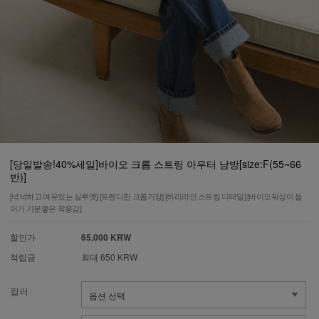
[당일발송!40%세일]바이오 크롭 스트링 아우터 남방[size:F(55~66
반)]
[넉넉하고 여유있는 실루엣] [트렌디한 크롭기장] [허리라인 스트링 디테일] [바이오워싱이 들
어가 기분좋은 착용감]
할인가
65,000 KRW
적립금
최대 650 KRW
컬러