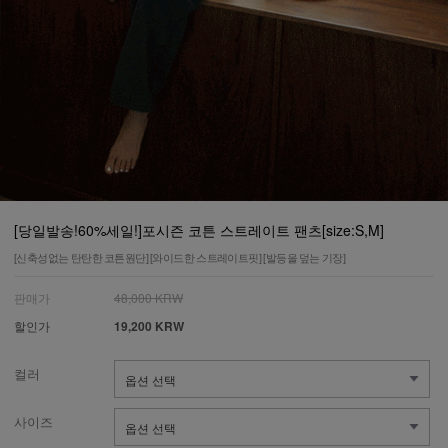
[당일발송!60%세일!]포시즌 코튼 스트레이트 팬츠[size:S,M]
[신축성없는 탄탄한 코튼원단] [와이드한 스트레이트핏] [발등을 덮는 기장]
판매가
48,000 KRW
할인가
19,200 KRW
컬러
사이즈