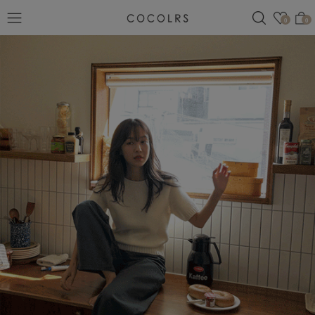
검색
관심
0
0