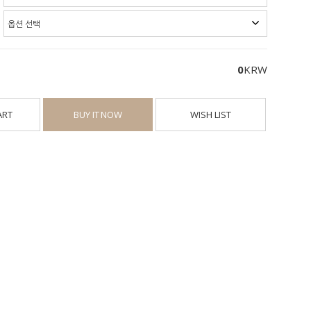
0
KRW
ART
BUY IT NOW
WISH LIST