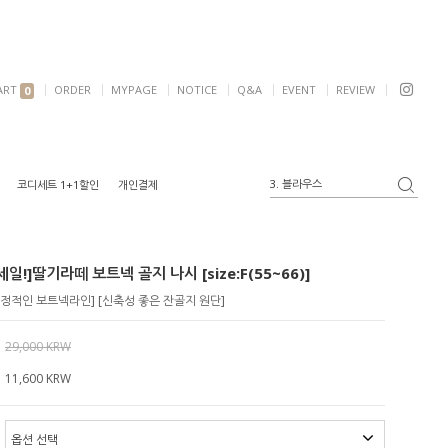
ART
ORDER
MYPAGE
NOTICE
Q&A
EVENT
REVIEW
0
3. 블라우스
코디세트 1+1할인
개인결제
4. 반팔
5. 여리핏
6. 자켓
일!]딸기라떼 보트넥 골지 나시 [size:F(55~66)]
1. 원피스
2. 가디건
안정적인 보트넥라인] [신축성 좋은 잔골지 원단]
29,000 KRW
11,600
KRW