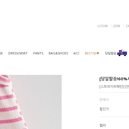
LOGIN
JOIN
C
SE
DRESS/SKIRT
PANTS
BAG&SHOES
ACC
BEST50♥
당일발송
[당일발송!60%세
[스트라이프패턴] [
판매가
할인가
컬러