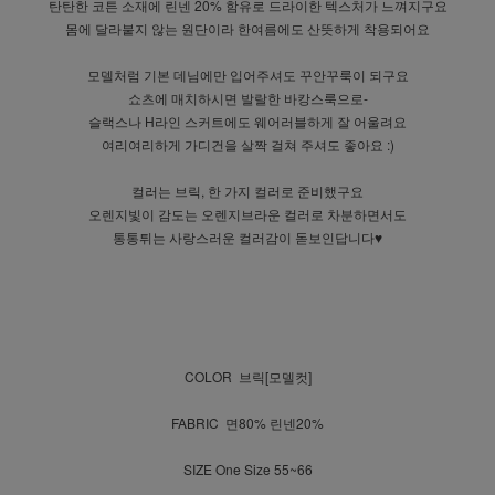
탄탄한 코튼 소재에 린넨 20% 함유로 드라이한 텍스처가 느껴지구요
몸에 달라붙지 않는 원단이라 한여름에도 산뜻하게 착용되어요
모델처럼 기본 데님에만 입어주셔도 꾸안꾸룩이 되구요
쇼츠에 매치하시면 발랄한 바캉스룩으로-
슬랙스나 H라인 스커트에도 웨어러블하게 잘 어울려요
여리여리하게 가디건을 살짝 걸쳐 주셔도 좋아요 :)
컬러는 브릭, 한 가지 컬러로 준비했구요
오렌지빛이 감도는 오렌지브라운 컬러로 차분하면서도
통통튀는 사랑스러운 컬러감이 돋보인답니다♥
COLOR 브릭[모델컷]
FABRIC 면80% 린넨20%
SIZE One Size 55~66