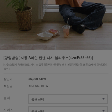
[당일발송!]자몽 A라인 린넨 나시 블라우스[size:F(55~66)]
[사랑스럽게 A라인으로 퍼지는 실루엣] [넥라인 뒷부분 리본끈] [탄탄한 코튼 소재에 린넨 20%
함유]
할인가
56,000 KRW
적립금
최대 560 KRW
컬러
사이즈