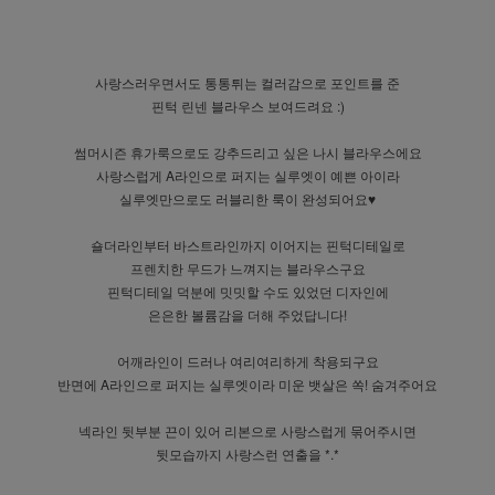
사랑스러우면서도 통통튀는 컬러감으로 포인트를 준
핀턱 린넨 블라우스 보여드려요 :)
썸머시즌 휴가룩으로도 강추드리고 싶은 나시 블라우스에요
사랑스럽게 A라인으로 퍼지는 실루엣이 예쁜 아이라
실루엣만으로도 러블리한 룩이 완성되어요♥
숄더라인부터 바스트라인까지 이어지는 핀턱디테일로
프렌치한 무드가 느껴지는 블라우스구요
핀턱디테일 덕분에 밋밋할 수도 있었던 디자인에
은은한 볼륨감을 더해 주었답니다!
어깨라인이 드러나 여리여리하게 착용되구요
반면에 A라인으로 퍼지는 실루엣이라 미운 뱃살은 쏙! 숨겨주어요
넥라인 뒷부분 끈이 있어 리본으로 사랑스럽게 묶어주시면
뒷모습까지 사랑스런 연출을 *.*