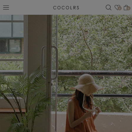
검색
관심
0
0