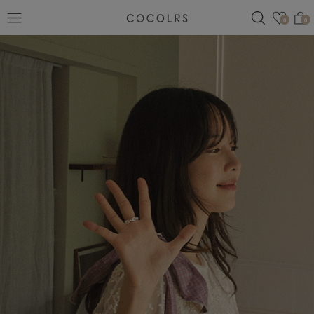
검색
관심
0
0