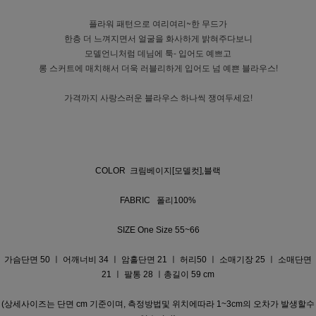
플라워 패턴으로 여리여리~한 무드가
한층 더 느껴지면서 얼굴을 화사하게 밝혀주다보니
모델언니처럼 데님에 툭- 입어도 예쁘고
롱 스커트에 매치해서 더욱 러블리하게 입어도 넘 예쁜 블라우스!
가격까지 사랑스러운 블라우스 하나씩 쟁여두세요!
COLOR 크림베이지[모델컷],블랙
FABRIC 폴리100%
SIZE One Size 55~66
가슴단면 50 ㅣ 어깨너비 34 ㅣ 암홀단면 21 ㅣ 허리50 ㅣ 소매기장 25 ㅣ 소매단면
21 ㅣ 팔통 28 ㅣ총길이 59 cm
(상세사이즈는 단면 cm 기준이며, 측정방법및 위치에따라 1~3cm의 오차가 발생할수