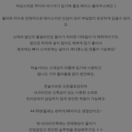
여성스러운 무더의 여기저기 입기에 좋은 레이스 블라우스예요 :)
플라워 자수로 전체적으로 레이스지만 안감이 있어 부담없이 은은하게 입을수 있어
요.
소매와 밑단의 물결라인잉 들어가 여리한 디테일이 더 매력적이구요.
밑단은 하의에 넣지 않아도 예쁘게 입기 좋아서
팬츠에는 빼서 스커트에는 넣어서 색다른느낌 연출이 가능해요!
하늘거리는 소재감이 여름에 입기에 시원하고
땀나도 거의 들러붙음 없이 편안해요.
콘솔지퍼로 오픈클로징되며
네크라인은 신축성이 있는 시원한 소재로
트리밍되어 답답하지 않게 편안한 착용이 가능해요.
44-55분들께는 편하게 66까지도 괜찮았어요~
뒷 네크라인쪽에는 전체밴딩이 들어가
안정감있고 편안한 실루엣을 완성해주구요 ㅎㅎ