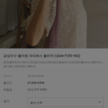
감성자수 블러썸 여리레스 블라우스[size:F(55~66)]
[전체 플라워자수 레이스/안감있어요] [소매와 밑단 물결라인 포인트!] [여름내내 시원하게 간
절기에는 쟈켓안에도 예뻐요]
판매가
29,000 KRW
할인가
27,000 KRW
적립금
최대 270 KRW
컬러