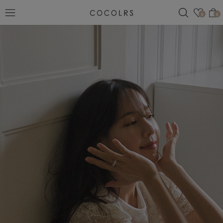
검색
관심
0
0