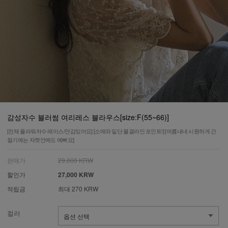
감성자수 블러썸 여리레스 블라우스[size:F(55~66)]
[전체 플라워자수 레이스/안감있어요] [소매와 밑단 물결라인 포인트!] [여름내내 시원하게 간
절기에는 쟈켓안에도 예뻐요]
판매가
29,000 KRW
할인가
27,000 KRW
적립금
최대 270 KRW
컬러