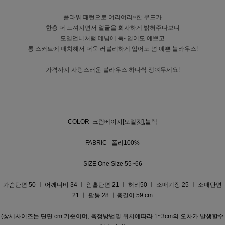
플라워 패턴으로 여리여리~한 무드가
한층 더 느껴지면서 얼굴을 화사하게 밝혀주다보니
모델언니처럼 데님에 툭- 입어도 예쁘고
롱 스커트에 매치해서 더욱 러블리하게 입어도 넘 예쁜 블라우스!
가격까지 사랑스러운 블라우스 하나씩 쟁여두세요!
COLOR 크림베이지[모델컷],블랙
FABRIC 폴리100%
SIZE One Size 55~66
가슴단면 50 ㅣ 어깨너비 34 ㅣ 암홀단면 21 ㅣ 허리50 ㅣ 소매기장 25 ㅣ 소매단면
21 ㅣ 팔통 28 ㅣ총길이 59 cm
(상세사이즈는 단면 cm 기준이며, 측정방법및 위치에따라 1~3cm의 오차가 발생할수