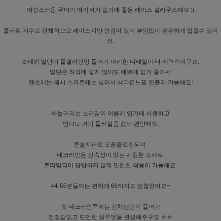
여성스러운 무더의 여기저기 입기에 좋은 레이스 블라우스예요 :)
플라워 자수로 전체적으로 레이스지만 안감이 있어 부담없이 은은하게 입을수 있어
요.
소매와 밑단의 물결라인잉 들어가 여리한 디테일이 더 매력적이구요.
밑단은 하의에 넣지 않아도 예쁘게 입기 좋아서
팬츠에는 빼서 스커트에는 넣어서 색다른느낌 연출이 가능해요!
하늘거리는 소재감이 여름에 입기에 시원하고
땀나도 거의 들러붙음 없이 편안해요.
콘솔지퍼로 오픈클로징되며
네크라인은 신축성이 있는 시원한 소재로
트리밍되어 답답하지 않게 편안한 착용이 가능해요.
44-55분들께는 편하게 66까지도 괜찮았어요~
뒷 네크라인쪽에는 전체밴딩이 들어가
안정감있고 편안한 실루엣을 완성해주구요 ㅎㅎ