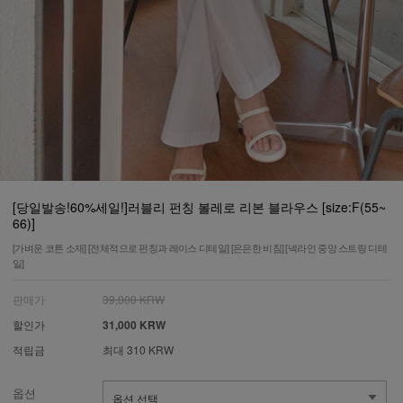
[당일발송!60%세일!]러블리 펀칭 볼레로 리본 블라우스 [size:F(55~
66)]
[가벼운 코튼 소재] [전체적으로 펀칭과 레이스 디테일] [은은한 비침] [넥라인 중앙 스트링 디테
일]
판매가
39,000 KRW
할인가
31,000 KRW
적립금
최대 310 KRW
옵션