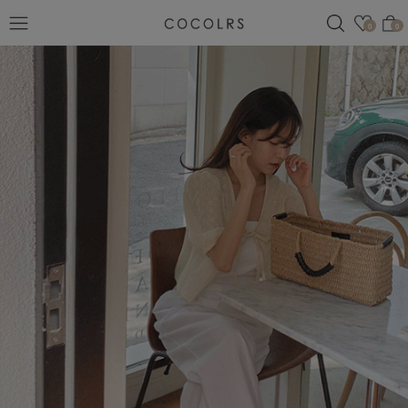
검색
관심
0
0