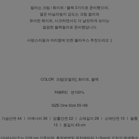
컬러는 크림 / 화이트 / 블랙 3가지로 준비했으며,
옅은 바닐라빛이 감도는 크림 컬러와
퓨어한 화이트, 시크하면서도 더 날씬하게 보이는
깔끔한 블랙컬러로 준비했답니다
사랑스러움과 여리함에 반한 블라우스 추천드려요 :)
COLOR 크림[모델컷], 화이트, 블랙
FABRIC 면100%
SIZE One Size 55~66
가슴단면 44 ㅣ 어깨너비 36 ㅣ 암홀단면 22 ㅣ 소매길이 28 ㅣ 소매단면 10 ㅣ 팔통
13 ㅣ 총길이 43 cm
(상세사이즈는 단면 cm 기준이며, 측정방법및 위치에따라 1~3cm의 오차가 발생할수