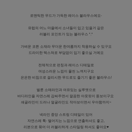
로맨틱한 무드가 가득한 레이스 블라우스에요-
유럽의 어느 마을에서 소녀들이 입고 있을거 같은
러블리 포인트가 있는 블라우스 *.*
가벼운 코튼 소재라 무더운 한여름까지 착용하실 수 있구요
드라이한 텍스쳐로 부담없이 입기 좋으실 거예요
전체적으로 펀칭과 레이스 디테일로
여성스러운 느낌이 물씬 느껴지구요
은은한 비침으로 걸리시한 무드로도 즐기기 좋은 블라우스!
벌룬 소매라인과 여유있는 실루엣으로
바디라인을 자연스레 감싸주면서 깔끔한 아웃핏이 돋보이구요
쇄골라인이 드러나 얼굴라인도 작아보이면서 우아함까지~
넥라인 중앙 스트링 디테일이 있어
자연스레 툭- 떨어지는 느낌으로 연출하셔도 좋고,
리본으로 묶어 더 러블리하게 스타일링 하셔도 좋아요♥