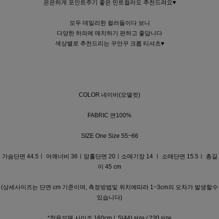
은은하게 포인트주기 좋은 민트컬러도 추천드려요♥
모두 데일리한 컬러들이다 보니
다양한 하의에 매치하기 편하고 좋답니다
색상별로 추천드리는 꾸안꾸 크롭 티셔츠♥
COLOR 네이비(모델컷)
FABRIC 면100%
SIZE One Size 55~66
가슴단면 44.5ㅣ 어깨너비 36ㅣ암홀단면 20ㅣ소매기장 14
ㅣ 소매단면 15.5ㅣ 총길
이 45 cm
(상세사이즈는 단면 cm 기준이며, 측정방법및 위치에따라 1~3cm의 오차가 발생할수
있습니다)
*착용모델 사이즈 160cm / S(44) size / 230 size