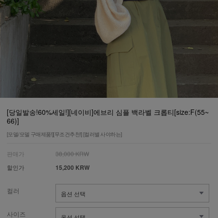
[당일발송!60%세일!][네이비]에브리 심플 백라벨 크롭티[size:F(55~
66)]
[모델/모델 구매제품!][무조건추천!] [컬러별 사야하는]
판매가
38,000 KRW
할인가
15,200 KRW
컬러
사이즈