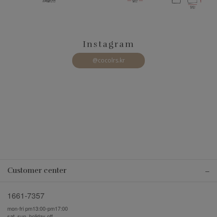
Instagram
@cocolrs.kr
Customer center
1661-7357
mon-fri pm13:00-pm17:00
sat, sun, holiday off