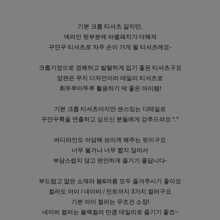
기본 크롭 티셔츠 같지만,
넥라인 뒷부분에 라벨패치가 더해져
꾸안꾸 티셔츠로 자주 손이 가게 될 티셔츠에요-
크롭기장으로 경쾌하고 발랄하게 입기 좋은 티셔츠구요
앞판은 무지 디자인이라 데일리 티셔츠로
휘뚜루마뚜루 활용하기 딱 좋은 아이템!
기본 크롭 티셔츠이지만 센스있는 디테일로
꾸안꾸룩을 연출하고 싶으신 분들에게 강추드려요 *.*
바디라인도 아담해 보이게 해주는 핏이구요
너무 붙거나 너무 짧지 않아서
부담스럽지 않고 편안하게 즐기기 좋답니다-
부드럽고 얇은 소재라 봄&여름 모두 즐겨주시기 좋아요
컬러도 아이 / 네이비 / 민트까지 3가지 컬러구요
기본 아이 컬러는 무조건 소장!
네이비 컬러는 블랙컬러 만큼 데일리로 즐기기 좋죠~