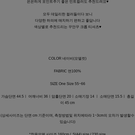
은은하게 포인트주기 좋은 민트컬러도 추천드려요♥
모두 데일리한 컬러들이다 보니
다양한 하의에 매치하기 편하고 좋답니다
색상별로 추천드리는 꾸안꾸 크롭 티셔츠♥
COLOR 네이비(모델컷)
FABRIC 면100%
SIZE One Size 55~66
가슴단면 44.5ㅣ 어깨너비 36ㅣ암홀단면 20ㅣ소매기장 14
ㅣ 소매단면 15.5ㅣ 총길
이 45 cm
(상세사이즈는 단면 cm 기준이며, 측정방법및 위치에따라 1~3cm의 오차가 발생할수
있습니다)
*착용모델 사이즈 160cm / S(44) size / 230 size