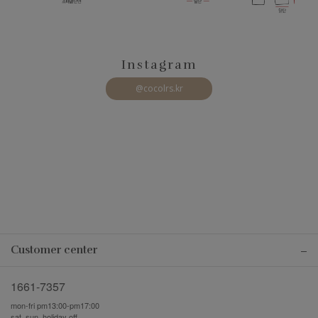
Instagram
@cocolrs.kr
Customer center
1661-7357
mon-fri pm13:00-pm17:00
sat, sun, holiday off