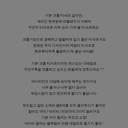
기본 크롭 티셔츠 같지만,
넥라인 뒷부분에 라벨패치가 더해져
꾸안꾸 티셔츠로 자주 손이 가게 될 티셔츠에요-
크롭기장으로 경쾌하고 발랄하게 입기 좋은 티셔츠구요
앞판은 무지 디자인이라 데일리 티셔츠로
휘뚜루마뚜루 활용하기 딱 좋은 아이템!
기본 크롭 티셔츠이지만 센스있는 디테일로
꾸안꾸룩을 연출하고 싶으신 분들에게 강추드려요 *.*
바디라인도 아담해 보이게 해주는 핏이구요
너무 붙거나 너무 짧지 않아서
부담스럽지 않고 편안하게 즐기기 좋답니다-
부드럽고 얇은 소재라 봄&여름 모두 즐겨주시기 좋아요
컬러도 아이 / 네이비 / 민트까지 3가지 컬러구요
기본 아이 컬러는 무조건 소장!
네이비 컬러는 블랙컬러 만큼 데일리로 즐기기 좋죠~