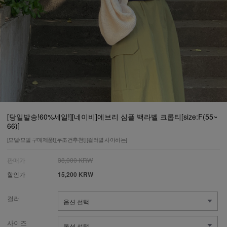
[당일발송!60%세일!][네이비]에브리 심플 백라벨 크롭티[size:F(55~
66)]
[모델/모델 구매제품!][무조건추천!] [컬러별 사야하는]
판매가
38,000 KRW
할인가
15,200 KRW
컬러
사이즈