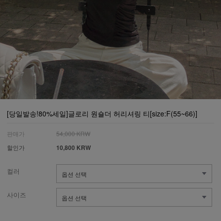
[당일발송!80%세일]글로리 원숄더 허리셔링 티[size:F(55~66)]
판매가
54,000 KRW
할인가
10,800 KRW
컬러
사이즈