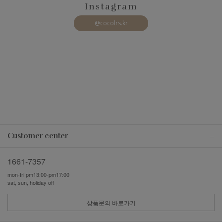
Instagram
@cocolrs.kr
Customer center
1661-7357
mon-fri pm13:00-pm17:00
sat, sun, holiday off
상품문의 바로가기