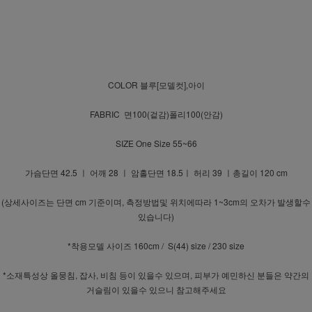
COLOR 블루[모델컷],아이
FABRIC 면100(겉감)폴리100(안감)
SIZE One Size 55~66
가슴단면 42.5 ㅣ 어깨 28 ㅣ 암홀단면 18.5ㅣ 허리 39 ㅣ총길이 120 cm
(상세사이즈는 단면 cm 기준이며, 측정방법및 위치에따라 1~3cm의 오차가 발생할수
있습니다)
*착용모델 사이즈 160cm / S(44) size / 230 size
*소재특성상 올뭉침, 잡사, 비침 등이 있을수 있으며, 피부가 예민하신 분들은 약간의
거슬림이 있을수 있으니 참고해주세요