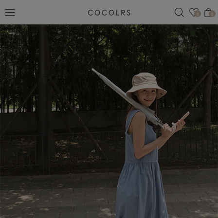
검색
관심
0
0