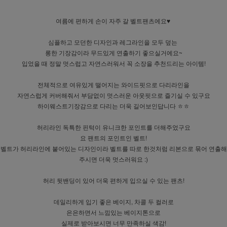
여름에 편하게 손이 자주 갈 벨트팬츠에요♥
심플하고 모던한 디자인과 레그라인을 모두 덮는
롱한 기장감이라 무드있게 연출하기 좋으실거에요~
입었을 때 정말 멋스럽고 자연스러워서 꼭 소장을 추천드리는 아이템!
전체적으로 여유있게 떨어지는 와이드핏으로 다리라인을
자연스럽게 커버해줘서 부담없이 멋스러운 아웃핏으로 즐기실 수 있구요
하이웨스트기장감으로 다리는 더욱 길어보인답니다 ㅎㅎ
허리라인 독특한 핀턱이 유니크한 포인트를 더해주었구요
요 팬트의 포인트인 벨트!
벨트가 허리라인에 붙어있는 디자인이라 벨트를 따로 한것처럼 리본으로 묶어 연출해
주시면 더욱 멋스러워요 :)
허리 뒷밴딩이 있어 더욱 편하게 입으실 수 있는 팬츠!
데일리하게 입기 좋은 베이지, 차콜 두 컬러로
은은하면서 느낌있는 베이지톤으로
실제로 받아보시면 너무 만족하실 색감!