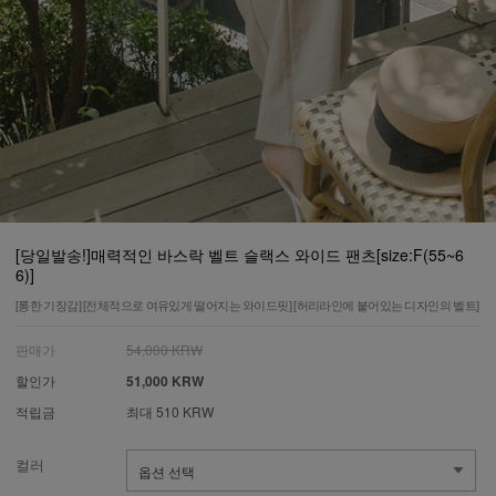
[당일발송!]매력적인 바스락 벨트 슬랙스 와이드 팬츠[size:F(55~6
6)]
[롱한 기장감] [전체적으로 여유있게 떨어지는 와이드핏] [허리라인에 붙어있는 디자인의 벨트]
판매가
54,000 KRW
할인가
51,000 KRW
적립금
최대 510 KRW
컬러