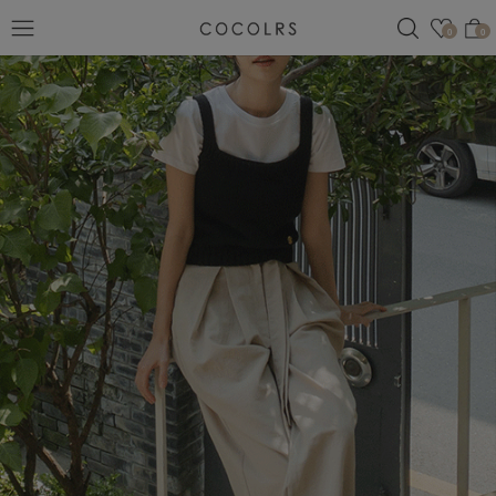
검색
관심
0
0