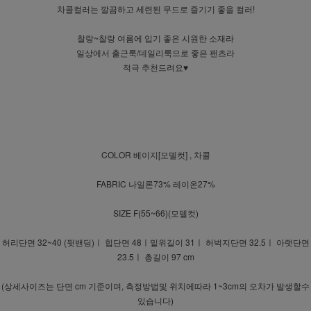
차콜컬러는 깔끔하고 세련된 무드로 즐기기 좋을 컬러!
찰랑~찰랑 여름에 입기 좋은 시원한 소재라
일상에서 출근룩/데일리룩으로 좋은 팬츠라
적극 추천드려요♥
COLOR 베이지[모델컷] , 차콜
FABRIC 나일론73% 레이온27%
SIZE F(55~66)(모델컷)
허리단면 32~40 (뒷밴딩)ㅣ 힙단면 48ㅣ밑위길이 31ㅣ 허벅지단면 32.5ㅣ 아랫단면
23.5ㅣ 총길이 97 cm
(상세사이즈는 단면 cm 기준이며, 측정방법및 위치에따라 1~3cm의 오차가 발생할수
있습니다)