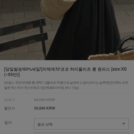
[당일발송!60%세일!]자체제작!코코 허리플리츠 롱 원피스 [size:XS
(~55반)]
[코컬스 첫제작!예쁜 롱 OPS♡] [플리츠 주름으로 날씬하고 길어보이는 실루엣] [면100% 내추
럴한 텍스처가 멋스러워요~] [단독&레이어링 코디 가능]
판매가
64,000 KRW
할인가
25,600 KRW
컬러