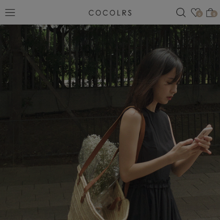
검색
관심
0
0