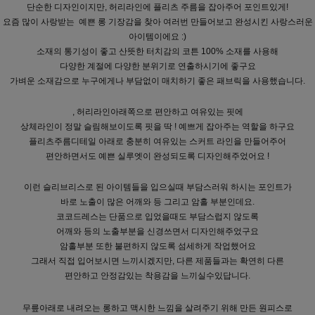
단순한 디자인이지만, 허리라인에 플리츠 주름을 잡아주어 포인트있게!
요즘 많이 사랑받는 예쁜 롱 기장감을 찾아 여러번 만들어보고 완성시킨 사랑스러운
아이템이에요 :)
소재의 통기성이 좋고 산뜻한 터치감의 코튼 100% 소재를 사용해
다양한 계절에 다양한 분위기로 연출하시기에 좋구요
가벼운 소재감으로 누구에게나 부담없이 매치하기 좋은 패브릭을 사용했습니다.
, 허리라인아래쪽으로 편안하고 여유있는 핏에
상체라인이 정말 슬림해보이도록 핏을 딱 ! 예쁘게 잡아주는 역할을 하구요
플리츠주름디테일 아래로 충분히 여유있는 스커트 라인을 만들어주어
편안하면서도 예쁜 실루엣이 완성되도록 디자인해주었어요 !
이런 슬리브리스로 된 아이템들을 입으실때 부담스러워 하시는 포인트가
바로 노출이 많은 어깨와 등 그리고 암홀 부분인데요.
코코드레스는 단품으로 입었을때도 부담스럽지 않도록
어깨와 등의 노출부분을 신경쓰면서 디자인해주었구요
암홀부분 또한 불편하지 않도록 섬세하게 작업했어요
그래서 직접 입어보시면 느끼시겠지만, 다른 제품들과는 확연히 다른
편안하고 안정감있는 착용감을 느끼실수있답니다.
무릎아래로 내려오는 롱하고 맥시한 느낌을 살려주기 위해 만든 원피스로