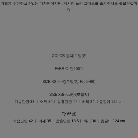
가볍게 수선하실수있는 디자인이지만, 맥시한 느낌 그대로를 즐겨주셔도 좋을거같아
요.
COLOR 블랙[모델컷]
FABRIC 면100%
SIZE XS(~44)[모델컷], F(55~66)
SIZE XS(~55반)[모델컷]
가슴단면 38 ㅣ 어깨 34ㅣ 암홀단면 17ㅣ 허리 34 ㅣ총길이 122 cm
F(~66반)
가슴단면 42 ㅣ 어깨 35ㅣ 암홀단면 18.5ㅣ 허리 36 ㅣ총길이 124 cm