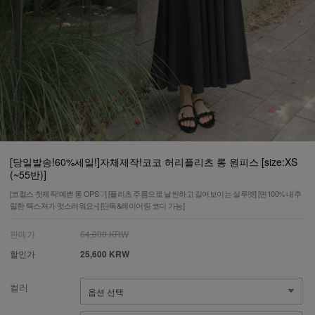
[당일발송!60%세일!]자체제작!코코 허리플리츠 롱 원피스 [size:XS
(~55반)]
[코컬스 첫제작!예쁜 롱 OPS♡] [플리츠 주름으로 날씬하고 길어보이는 실루엣] [면100% 내추
럴한 텍스처가 멋스러워요~] [단독&레이어링 코디 가능]
판매가
64,000 KRW
할인가
25,600 KRW
컬러