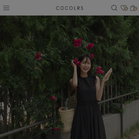
검색
관심
0
0