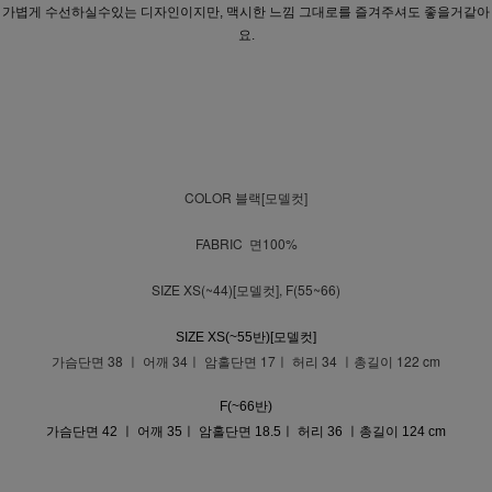
가볍게 수선하실수있는 디자인이지만, 맥시한 느낌 그대로를 즐겨주셔도 좋을거같아
요.
COLOR 블랙[모델컷]
FABRIC 면100%
SIZE XS(~44)[모델컷], F(55~66)
SIZE XS(~55반)[모델컷]
가슴단면 38 ㅣ 어깨 34ㅣ 암홀단면 17ㅣ 허리 34 ㅣ총길이 122 cm
F(~66반)
가슴단면 42 ㅣ 어깨 35ㅣ 암홀단면 18.5ㅣ 허리 36 ㅣ총길이 124 cm