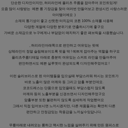
단순한 디자인이지만, 허리라인에 플리츠 주름을 잡아주어 포인트있게!
요즘 많이 사랑받는 예쁜 롱 기장감을 찾아 여러번 만들어보고 완성시킨 사랑스러운
아이템이에요 :)
소재의 통기성이 좋고 산뜻한 터치감의 코튼 100% 소재를 사용해
다양한 계절에 다양한 분위기로 연출하시기에 좋구요
가벼운 소재감으로 누구에게나 부담없이 매치하기 좋은 패브릭을 사용했습니다.
, 허리라인아래쪽으로 편안하고 여유있는 핏에
상체라인이 정말 슬림해보이도록 핏을 딱 ! 예쁘게 잡아주는 역할을 하구요
플리츠주름디테일 아래로 충분히 여유있는 스커트 라인을 만들어주어
편안하면서도 예쁜 실루엣이 완성되도록 디자인해주었어요 !
이런 슬리브리스로 된 아이템들을 입으실때 부담스러워 하시는 포인트가
바로 노출이 많은 어깨와 등 그리고 암홀 부분인데요.
코코드레스는 단품으로 입었을때도 부담스럽지 않도록
어깨와 등의 노출부분을 신경쓰면서 디자인해주었구요
암홀부분 또한 불편하지 않도록 섬세하게 작업했어요
그래서 직접 입어보시면 느끼시겠지만, 다른 제품들과는 확연히 다른
편안하고 안정감있는 착용감을 느끼실수있답니다.
무릎아래로 내려오는 롱하고 맥시한 느낌을 살려주기 위해 만든 원피스로