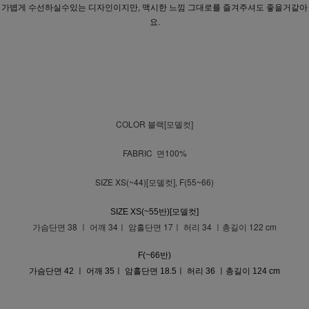
가볍게 수선하실수있는 디자인이지만, 맥시한 느낌 그대로를 즐겨주셔도 좋을거같아
요.
COLOR 블랙[모델컷]
FABRIC 면100%
SIZE XS(~44)[모델컷], F(55~66)
SIZE XS(~55반)[모델컷]
가슴단면 38 ㅣ 어깨 34ㅣ 암홀단면 17ㅣ 허리 34 ㅣ총길이 122 cm
F(~66반)
가슴단면 42 ㅣ 어깨 35ㅣ 암홀단면 18.5ㅣ 허리 36 ㅣ총길이 124 cm