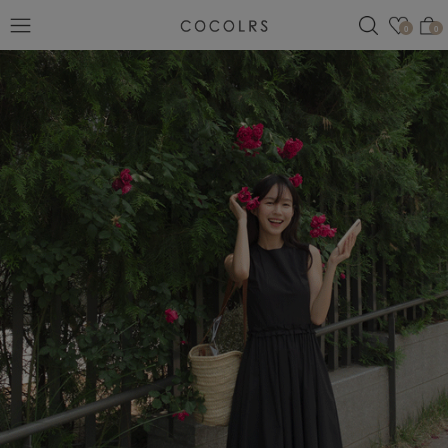
검색
관심
0
0