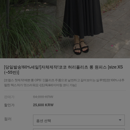
[당일발송!60%세일!]자체제작!코코 허리플리츠 롱 원피스 [size:XS
(~55반)]
[코컬스 첫제작!예쁜 롱 OPS♡] [플리츠 주름으로 날씬하고 길어보이는 실루엣] [면100% 내추
럴한 텍스처가 멋스러워요~] [단독&레이어링 코디 가능]
판매가
64,000 KRW
할인가
25,600 KRW
컬러