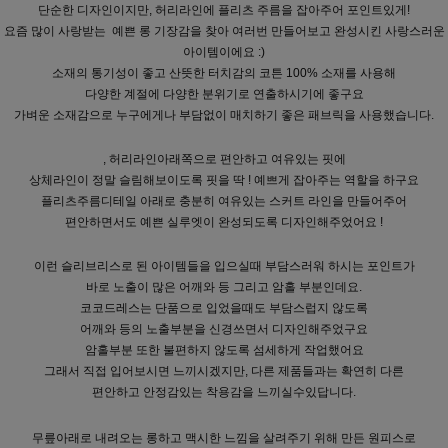
단순한 디자인이지만, 허리라인에 플리츠 주름을 잡아주어 포인트있게!
요즘 많이 사랑받는 예쁜 롱 기장감을 찾아 여러번 만들어보고 완성시킨 사랑스러운
아이템이에요 :)
소재의 통기성이 좋고 산뜻한 터치감의 코튼 100% 소재를 사용해
다양한 계절에 다양한 분위기로 연출하시기에 좋구요
가벼운 소재감으로 누구에게나 부담없이 매치하기 좋은 패브릭을 사용했습니다.
, 허리라인아래쪽으로 편안하고 여유있는 핏에
상체라인이 정말 슬림해보이도록 핏을 딱 ! 예쁘게 잡아주는 역할을 하구요
플리츠주름디테일 아래로 충분히 여유있는 스커트 라인을 만들어주어
편안하면서도 예쁜 실루엣이 완성되도록 디자인해주었어요 !
이런 슬리브리스로 된 아이템들을 입으실때 부담스러워 하시는 포인트가
바로 노출이 많은 어깨와 등 그리고 암홀 부분인데요.
코코드레스는 단품으로 입었을때도 부담스럽지 않도록
어깨와 등의 노출부분을 신경쓰면서 디자인해주었구요
암홀부분 또한 불편하지 않도록 섬세하게 작업했어요
그래서 직접 입어보시면 느끼시겠지만, 다른 제품들과는 확연히 다른
편안하고 안정감있는 착용감을 느끼실수있답니다.
무릎아래로 내려오는 롱하고 맥시한 느낌을 살려주기 위해 만든 원피스로