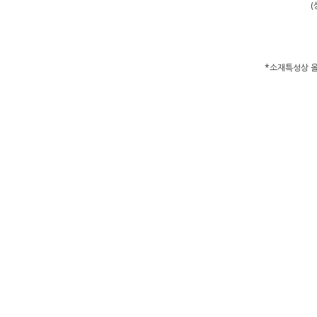
(
*소재특성상 올