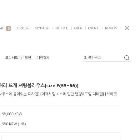
ART
ORDER
MYPAGE
NOTICE
Q&A
EVENT
REVIEW
0
3. 블라우스
코디세트 1+1할인
개인결제
4. 반팔
5. 여리핏
6. 자켓
리 뜨개 셔링블라우스[size:F(55~66)]
1. 원피스
2. 가디건
우스에 붙어있는 디자인] [어깨셔링 + 소매 밑단 밴딩&프릴 디테일] [허리 뒷
68,000 KRW
680 KRW (1%)