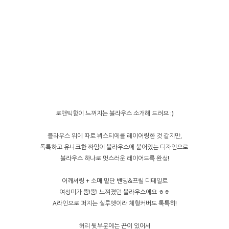
로맨틱함이 느껴지는 블라우스 소개해 드려요 :)
블라우스 위에 따로 뷔스티에를 레이어링한 것 같지만,
독특하고 유니크한 짜임이 블라우스에 붙어있는 디자인으로
블라우스 하나로 멋스러운 레이어드룩 완성!
어깨셔링 + 소매 밑단 밴딩&프릴 디테일로
여성미가 뿜!뿜! 느껴졌던 블라우스에요 ㅎㅎ
A라인으로 퍼지는 실루엣이라 체형커버도 톡톡히!
허리 뒷부분에는 끈이 있어서