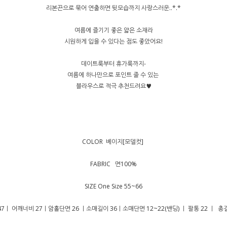
리본끈으로 묶어 연출하면 뒷모습까지 사랑스러운..*.*
여름에 즐기기 좋은 얇은 소재라
시원하게 입을 수 있다는 점도 좋았어요!
데이트룩부터 휴가룩까지-
여름에 하나만으로 포인트 줄 수 있는
블라우스로 적극 추천드려요♥
COLOR 베이지[모델컷]
FABRIC 면100%
SIZE One Size 55~66
7ㅣ 어깨너비 27ㅣ암홀단면 26 ㅣ소매길이 36ㅣ소매단면 12~22(밴딩) ㅣ 팔통 22 ㅣ 총길