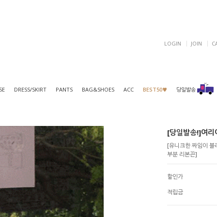
LOGIN
JOIN
C
SE
DRESS/SKIRT
PANTS
BAG&SHOES
ACC
BEST50♥
당일발송
[당일발송!]여리여
[유니크한 짜임이 블라
부분 리본끈]
할인가
적립금