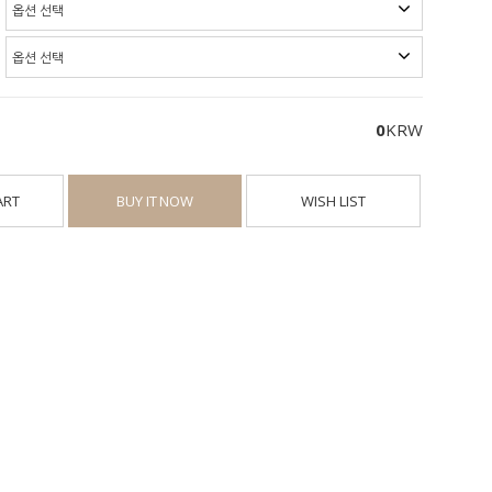
0
KRW
ART
BUY IT NOW
WISH LIST