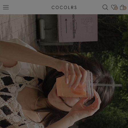
검색
관심
0
0