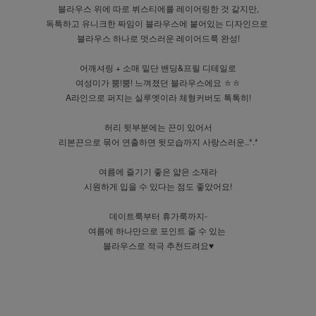
블라우스 위에 따로 뷔스티에를 레이어링한 것 같지만,
독특하고 유니크한 짜임이 블라우스에 붙어있는 디자인으로
블라우스 하나로 멋스러운 레이어드룩 완성!
어깨셔링 + 소매 밑단 밴딩&프릴 디테일로
여성미가 뿜!뿜! 느껴졌던 블라우스에요 ㅎㅎ
A라인으로 퍼지는 실루엣이라 체형커버도 톡톡히!
허리 뒷부분에는 끈이 있어서
리본끈으로 묶어 연출하면 뒷모습까지 사랑스러운..*.*
여름에 즐기기 좋은 얇은 소재라
시원하게 입을 수 있다는 점도 좋았어요!
데이트룩부터 휴가룩까지-
여름에 하나만으로 포인트 줄 수 있는
블라우스로 적극 추천드려요♥