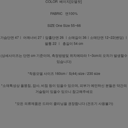
COLOR 베이지[모델컷]
FABRIC 면100%
SIZE One Size 55~66
가슴단면 47ㅣ 어깨너비 27ㅣ암홀단면 26 ㅣ소매길이 36ㅣ소매단면 12~22(밴딩) ㅣ
팔통 22 ㅣ 총길이 54 cm
(상세사이즈는 단면 cm 기준이며, 측정방법및 위치에따라 1~3cm의 오차가 발생할수
있습니다)
*착용모델 사이즈 160cm / S(44) size / 230 size
*소재특성상 올뭉침, 잡사, 비침 등이 있을수 있으며, 피부가 예민하신 분들은 약간의
거슬림이 있을수 있으니 참고해주세요
*모든 의류제품은 드라이 클리닝을 권장합니다 (건조기 사용불가)