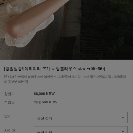
[당일발송!]여리여리 뜨개 셔링블라우스[size:F(55~66)]
[유니크한 짜임이 블라우스에 붙어있는 디자인] [어깨셔링 + 소매 밑단 밴딩&프릴 디테일] [허
리 뒷부분 리본끈]
할인가
68,000 KRW
적립금
최대 680 KRW
컬러
사이즈