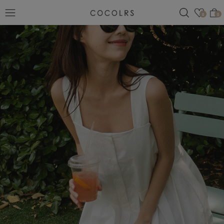
검색
관심
0
0