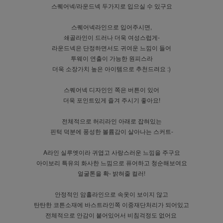
스퀘어넥/라운드넥 두가지로 입으실 수 있구요
스퀘어넥라인으로 입어주시면,
쇄골라인이 드러나 더욱 여성스럽게-
라운드넥은 단정하면서도 귀여운 느낌이 들어
투웨이 연출이 가능한 원피스라
더욱 소장가치 높은 아이템으로 추천드려요 :)
스퀘어넥 디자인인 쪽은 버튼이 있어
더욱 포인트있게 즐겨 주시기 좋아요!
전체적으로 허리라인 아래로 잡혀있는
핀턱 덕분에 풍성한 볼륨감이 살아나는 스커트-
A라인 실루엣이라 귀엽고 사랑스러운 느낌을 주구요
아이보리 특유의 화사한 느낌으로 퓨어하고 청순해보여요
얼굴톤을 확- 밝혀줄 컬러!
안정적인 암홀라인으로 속옷이 보이지 않고
탄탄한 코튼소재에 바스트라인쪽 이중재단처리가 되어있고
전체적으로 안감이 붙어있어서 비침걱정도 없어요