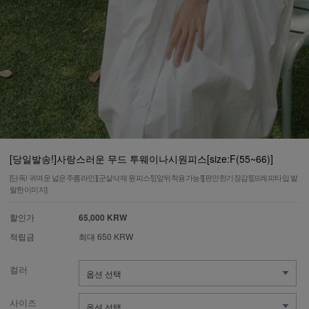
[당일발송!]사랑스러운 무드 투웨이나시원피스[size:F(55~66)]
[단독! 귀여운 넓은주름라인][군살삭제 원피스!] [앞뒤착용가능!][편안한기장감!][프레피타입 발
랄한이미지]
할인가
65,000 KRW
적립금
최대 650 KRW
컬러
사이즈