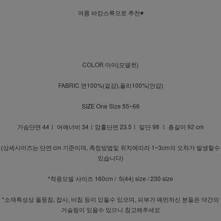
여름 바캉스룩으로 추천♥
COLOR 아이(모델컷)
FABRIC 면100%(겉감),폴리100%(안감)
SIZE One Size 55~66
가슴단면 44ㅣ 어깨너비 34ㅣ암홀단면 23.5ㅣ 밑단 98 ㅣ 총길이 92 cm
(상세사이즈는 단면 cm 기준이며, 측정방법및 위치에따라 1~3cm의 오차가 발생할수
있습니다)
*착용모델 사이즈 160cm / S(44) size / 230 size
*소재특성상 올뭉침, 잡사, 비침 등이 있을수 있으며, 피부가 예민하신 분들은 약간의
거슬림이 있을수 있으니 참고해주세요