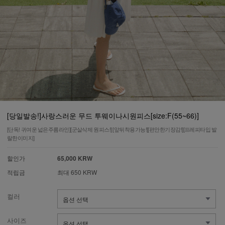
[당일발송!]사랑스러운 무드 투웨이나시원피스[size:F(55~66)]
[단독! 귀여운 넓은주름라인][군살삭제 원피스!] [앞뒤착용가능!][편안한기장감!][프레피타입 발
랄한이미지]
할인가
65,000 KRW
적립금
최대 650 KRW
컬러
사이즈