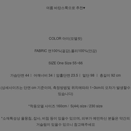
여름 바캉스룩으로 추천♥
COLOR 아이(모델컷)
FABRIC 면100%(겉감),폴리100%(안감)
SIZE One Size 55~66
가슴단면 44ㅣ 어깨너비 34ㅣ암홀단면 23.5ㅣ 밑단 98 ㅣ 총길이 92 cm
(상세사이즈는 단면 cm 기준이며, 측정방법및 위치에따라 1~3cm의 오차가 발생할수
있습니다)
*착용모델 사이즈 160cm / S(44) size / 230 size
*소재특성상 올뭉침, 잡사, 비침 등이 있을수 있으며, 피부가 예민하신 분들은 약간의
거슬림이 있을수 있으니 참고해주세요