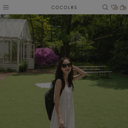
검색
관심
0
0