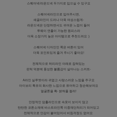
스퀘어넥/라운드넥 두가지로 입으실 수 있구요
스퀘어넥라인으로 입어주시면,
쇄골라인이 드러나 더욱 여성스럽게-
라운드넥은 단정하면서도 귀여운 느낌이 들어
투웨이 연출이 가능한 원피스라
더욱 소장가치 높은 아이템으로 추천드려요 :)
스퀘어넥 디자인인 쪽은 버튼이 있어
더욱 포인트있게 즐겨 주시기 좋아요!
전체적으로 허리라인 아래로 잡혀있는
핀턱 덕분에 풍성한 볼륨감이 살아나는 스커트-
A라인 실루엣이라 귀엽고 사랑스러운 느낌을 주구요
아이보리 특유의 화사한 느낌으로 퓨어하고 청순해보여요
얼굴톤을 확- 밝혀줄 컬러!
안정적인 암홀라인으로 속옷이 보이지 않고
탄탄한 코튼소재에 바스트라인쪽 이중재단처리가 되어있고
전체적으로 안감이 붙어있어서 비침걱정도 없어요