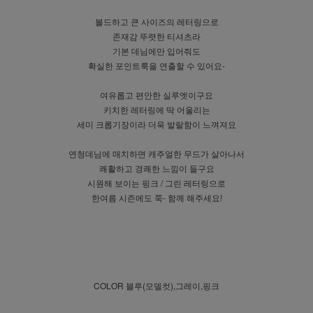
볼드하고 큰 사이즈의 레터링으로
존재감 뚜렷한 티셔츠라
기본 데님에만 입어줘도
확실한 포인트룩을 연출할 수 있어요-
여유롭고 편안한 실루엣이구요
키치한 레터링에 딱 어울리는
세미 크롭기장이라 더욱 발랄함이 느껴져요
연청데님에 매치하면 캐주얼한 무드가 살아나서
쾌활하고 경쾌한 느낌이 들구요
시원해 보이는 핑크 / 그린 레터링으로
한여름 시즌에도 쭉- 함께 해주세요!
COLOR 블루(모델컷),그레이,핑크