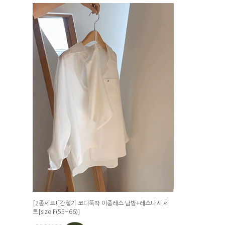
[2종세트!]간절기 코디뚝딱 이중레스 남방+레스나시 세
트[size:F(55~66)]