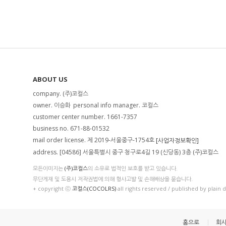
ABOUT US
company. (주)코컬스
owner. 이승화
personal info manager. 코컬스
customer center number. 1661-7357
business no. 671-88-01532
mail order license. 제 2019-서울중구-1754호
[사업자정보확인]
address. [04586] 서울특별시 중구 청구로4길 19 (신당동) 3층 (주)코컬스
모든이미지는
(주)코컬스
의 소유로 법적인 보호를 받고 있습니다.
무단게재 및 도용시 저작권법에 의해 형사고발 및 손해배상을 묻습니다.
+ copyright ⓒ
코컬스(COCOLRS)
all rights reserved / published by plain 
홈으로
회