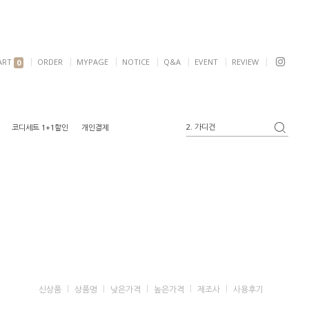
ART
ORDER
MYPAGE
NOTICE
Q&A
EVENT
REVIEW
0
2. 가디건
코디세트 1+1할인
개인결제
3. 블라우스
4. 반팔
5. 여리핏
6. 자켓
1. 원피스
신상품
상품명
낮은가격
높은가격
제조사
사용후기