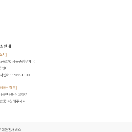
소 안내
소지]
소공로70 서울중앙우체국
물류센터
센터 : 1588-1300
용하는 경우]
이용안내를 참고하여
 반품요청해주세요.
구매안전서비스