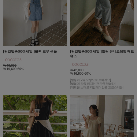
[당일발송!60%세일!]블랙 로우 샌들
[당일발송!60%세일!]말랑 유니크쉐입 매트
슈즈
￦49,000
￦19,600 60%
￦42,000
￦16,800 60%
[발등이 V넥 모양으로 보여져요]
[발볼에 맞춰 퍼지는 편안한 착화감]
[매트한 소재로 리얼레더같은 고급스러움]