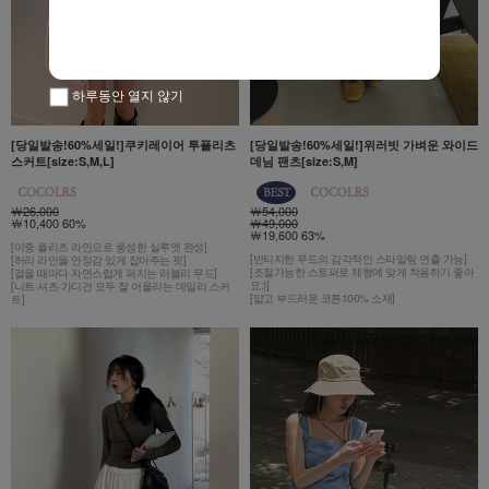
하루동안 열지 않기
[당일발송!60%세일!]쿠키레이어 투플리츠
[당일발송!60%세일!]위러빗 가벼운 와이드
스커트[size:S,M,L]
데님 팬츠[size:S,M]
￦26,000
￦54,000
￦10,400 60%
￦49,000
￦19,600 63%
[이중 플리츠 라인으로 풍성한 실루엣 완성]
[빈티지한 무드의 감각적인 스타일링 연출 가능]
[허리 라인을 안정감 있게 잡아주는 핏]
[조절가능한 스토퍼로 체형에 맞게 착용하기 좋아
[걸을 때마다 자연스럽게 퍼지는 러블리 무드]
요:)]
[니트·셔츠·가디건 모두 잘 어울리는 데일리 스커
[얇고 부드러운 코튼100% 소재]
트]