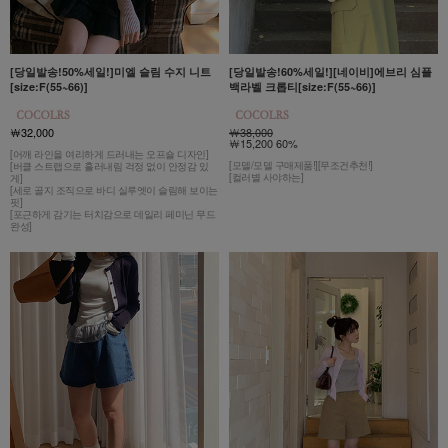
[당일발송!50%세일!]미엘 슬림 수지 니트
[당일발송!60%세일!][네이비]에브리 심플
[size:F(55~66)]
백라벨 크롭티[size:F(55~66)]
￦32,000
￦38,000
￦15,200 60%
[어깨 라인을 여리하게 드러내는 오프숄 디자인]
[모델/모델 구매제품!][무조건추천!]
[버클 스트랩으로 흘러내림 걱정 없이 안정감 있
[컬러별 사야하는]
게]
[세로 골지 조직으로 바디 실루엣이 슬림해 보이는
핏]
[포근하게 감기는 터치감으로 데일리 페미닌 무드
완성]