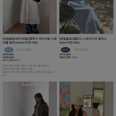
[당일발송!60%세일!]웨하스 허리셔링 시원
[당일발송!]앨리스 스트라이프 원피스
여름 원피스[size:F(55~66)]
[size:F(55~66)]
￦72,000
￦74,000
￦69,000
￦64,000
14%
￦27,600 61%
[프레쉬한 여름이 물씬 느껴지는 롱 원피스]
[피부에 달라붙지않는 소재]
[플레어지는 A라인핏과 허리스트링으로 조절이 가
능]