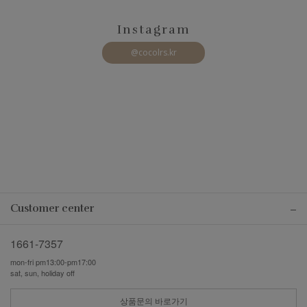
Instagram
@cocolrs.kr
Customer center
1661-7357
mon-fri pm13:00-pm17:00
sat, sun, holiday off
상품문의 바로가기