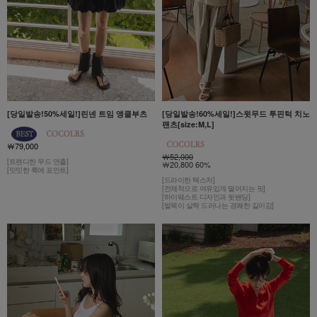
[당일발송!50%세일!]린넨 트임 앵클부츠
[당일발송!60%세일!]스윗무드 투핀턱 치노
팬츠[size:M,L]
￦79,000
￦52,000
[트렌디한 무드 연출]
￦20,800 60%
[밋밋한 룩에 포인트]
[드라이한 텍스처]
[전체적으로 여유있게 떨어지는 핏]
[하이웨스트 디자인과 뒷밴딩]
[발목이 살짝 드러나는 경쾌한 길이감]