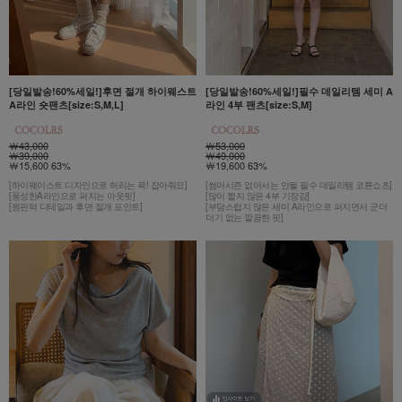
[당일발송!60%세일!]후면 절개 하이웨스트
[당일발송!60%세일!]필수 데일리템 세미 A
A라인 숏팬츠[size:S,M,L]
라인 4부 팬츠[size:S,M]
￦43,000
￦53,000
￦39,000
￦49,000
￦15,600 63%
￦19,600 63%
[하이웨이스트 디자인으로 허리는 꽉! 잡아줘요]
[썸머시즌 없어서는 안될 필수 데일리템 코튼쇼츠]
[풍성한A라인으로 퍼지는 아웃핏]
[많이 짧지 않은 4부 기장감]
[원핀턱 디테일과 후면 절개 포인트]
[부담스럽지 않은 세미 A라인으로 퍼지면서 군더
더기 없는 깔끔한 핏]