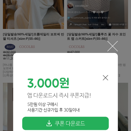
[당일발송!60%세일!]프롬데일리 보트넥 반
[당일발송!60%세일!]툴루즈 꽃 자수 포인
팔 티셔츠 [size:F(55~66)]
트 랩 스커트[size:F(55~66)]
￦32,000
￦47,000
￦28,000
￦43,000
￦11,200 65%
￦17,200 63%
[하나쯤 소장하고 있으면 데일리하게 즐기기 좋은
[데이지 꽃 자수로 룩에 발랄한 포인트를 더한 랩
보트넥 반팔 티셔츠]
스커트]
[다양하게 연출 가능한 제품!]
[미디한 기장감!]
[신축성이 좋고 찰랑찰랑한 시원한 소재!]
[끈 스트랩으로 간편하게 착용하기 좋아요:)]