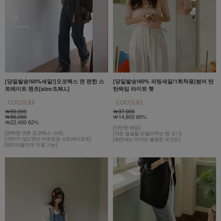
[당일발송!60%세일!]오코텍스 면 편한 스
[당일발송!60% 피팅세일!1회착용]썸머 탄
트레이트 팬츠[size:S,M,L]
탄짜임 라이트 햇
￦59,000
￦37,000
￦56,000
￦14,800 60%
￦22,400 62%
[탄탄한 짜임]
[완벽한 코튼 오코텍스 소재]
[작은 얼굴을 만들어주는 챙 크기]
[과하지 않으면서 여유로운 스트레이트핏]
[측면에는 작지만 블링한 포인트]
[웨어러블하게 착용 가능]