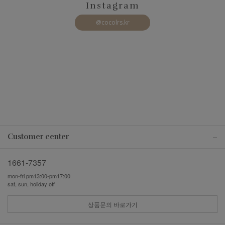
Instagram
@cocolrs.kr
Customer center
1661-7357
mon-fri pm13:00-pm17:00
sat, sun, holiday off
상품문의 바로가기