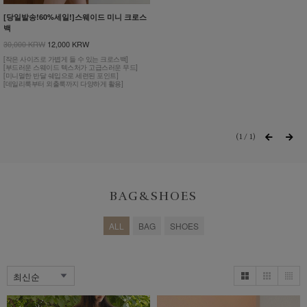
[당일발송!60%세일!]스웨이드 미니 크로스
백
30,000 KRW
12,000 KRW
[작은 사이즈로 가볍게 들 수 있는 크로스백]
[부드러운 스웨이드 텍스처가 고급스러운 무드]
[미니멀한 반달 쉐입으로 세련된 포인트]
[데일리룩부터 외출룩까지 다양하게 활용]
1
/
1
BAG&SHOES
ALL
BAG
SHOES