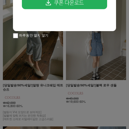
하루동안 열지 않기
[당일발송!60%세일!]말랑 유니크쉐입 매트
[당일발송!60%세일!]블랙 로우 샌들
슈즈
￦49,000
￦19,600 60%
￦42,000
￦16,800 60%
[발등이 V넥 모양으로 보여져요]
[발볼에 맞춰 퍼지는 편안한 착화감]
[매트한 소재로 리얼레더같은 고급스러움]