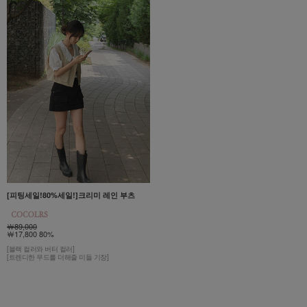
[피팅세일!80%세일!]크리미 레인 부츠
￦89,000
￦17,800 80%
[블랙 컬러와 버터 컬러]
[트렌디한 무드를 더해줄 미들 기장]