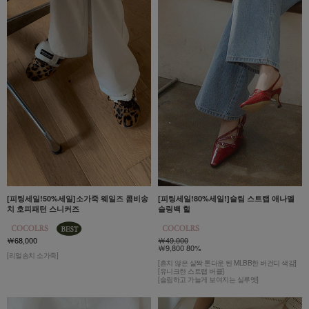
[피팅세일!50%세일]소가죽 웨일즈 콤비송
[피팅세일!80%세일!]슬림 스트랩 애나멜
치 호피패턴 스니커즈
슬링백 힐
￦68,000
￦49,000
￦9,800 80%
[리얼송치 소가죽]
[흔치 않은 살짝 톤다운 된 MLBB한 버건디 색감]
[유니크한 스트랩 버클]
[슬림하고 가늘게 보여지는 실루엣]