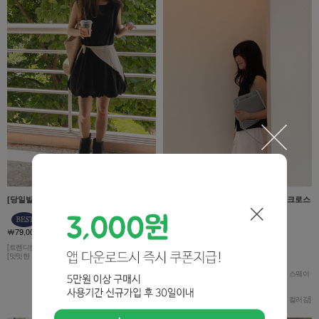
[당일발송!50%세일!]린넨 트임 앵클부츠
플레인 파스텔블루 소가죽스웨이드 크로스
백
￦79,000
￦168,000
[트렌디한 무드 연출]
￦145,000
[밋밋한 룩에 포인트]
￦137,800 17%
[플레인한 감성이라 질리지 않을 멋스러운 스웨이
드 소재감의 숄더백]
[더블 플랩으로 수납력도 좋아요 *_*]
[고급진 스웨이드 소재에 은은한 스카이색 컬러감]