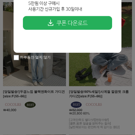
하루동안 열지 않기
[당일발송!]두겹느낌 블랙앤화이트 가디건
[당일발송!60%세일!]사계절 깔끔핏 크롭
[size:F(55~66)]
가디건[size:F(55~66)]
￦40,000
￦52,000
￦20,800 60%
[고객만족도 별다섯!][한정수량!]
[쿨톤,윔톤 얼굴을 밝혀주는 컬러]
[날씬해보이는 편안하게 착 감기는 원단]