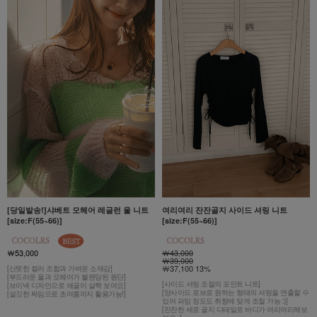
[당일발송!]샤베트 모헤어 레글런 울 니트
여리여리 잔잔골지 사이드 셔링 니트
[size:F(55~66)]
[size:F(55~66)]
￦53,000
￦43,000
￦39,000
￦37,100 13%
[산뜻한 컬러 조합과 가벼운 소재감]
[부드러운 울과 모헤어가 블렌딩된 원단]
[사이드 셔링 조절의 포인트 니트]
[브이넥 디자인으로 쇄골이 살짝 보여요]
[양사이드 로브로 원하는 형태의 셔링을 연출할 수
[설깃한 짜임으로 초여름까지 활용가능!]
있어 파임 정도도 취향에 맞게 조절 가능 :)]
[잔잔한 세로 골지 디테일로 바디가 여리여리해보