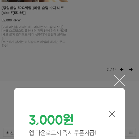
[당일발송!50%세일!]미엘 슬림 수지 니트
[size:F(55~66)]
32,000 KRW
[어깨 라인을 여리하게 드러내는 오프숄 디자인]
[버클 스트랩으로 흘러내림 걱정 없이 안정감 있게]
[세로 골지 조직으로 바디 실루엣이 슬림해 보이는
핏]
[포근하게 감기는 터치감으로 데일리 페미닌 무드
완성]
1
/
1
KNIT
ALL
KNIT
CARDIGAN