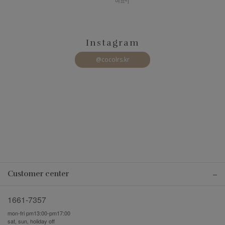
여요~]
Instagram
@cocolrs.kr
Customer center
1661-7357
mon-fri pm13:00-pm17:00
sat, sun, holiday off