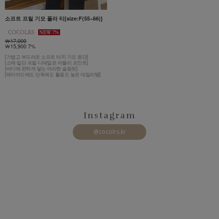
소프트 프릴 기모 폴라 티[size:F(55~66)]
￦17,000
￦15,900 7%
[가볍고 부드러운 소프트 터치 기모 원단]
[소매·밑단 프릴 디테일로 러블리 포인트]
[바디에 편하게 닿는 여리한 슬림핏]
[레이어드에도 단독에도 활용도 높은 데일리템]
Instagram
@cocolrs.kr