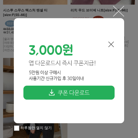
시스루 스무스 텍스처 텐셀 티
리치 무드 브이넥 니트[size:F(55~66)]
[size:F(55~66)]
￦29,000
￦27,600 5%
￦33,000
￦31,400 5%
[가을 분위기를 담아낸 딥한 컬러감]
[드라이하면서도 유연한 아크릴 혼방 소재]
[울과 텐셀 블렌딩으로 보드랍고 촉촉한 텍스쳐]
[여리하게 떨어지는 레글런 소매와 롱 슬리브]
[여유로운 핏감으로 편안하게]
[데일리부터 레이어드까지 활용도 높은 니트]
[다양하고 은은한 컬러감으로 재미있게]
[자연스럽게 잡히는 셔링 디테일]
하루동안 열지 않기