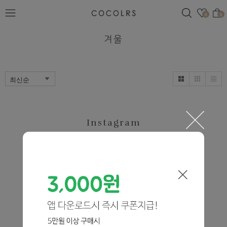
검색
관심
0
0
겨울
Instagram
@cocolrs.kr