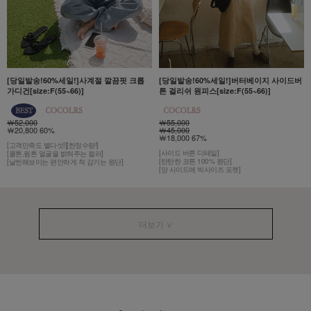
[당일발송!60%세일!]사계절 깔끔핏 크롭
[당일발송!60%세일!]버터베이지 사이드버
가디건[size:F(55~66)]
튼 걸리쉬 원피스[size:F(55~66)]
￦52,000
￦55,000
￦20,800 60%
￦45,000
￦18,000 67%
[고객만족도 별다섯!][한정수량!]
[사이드 버튼 디테일]
[쿨톤,윔톤 얼굴을 밝혀주는 컬러]
[탄탄한 코튼 100% 원단]
[날씬해보이는 편안하게 착 감기는 원단]
[양 사이드에 빅사이즈 포켓]
더보기 ∨