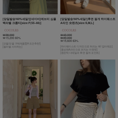
[당일발송!60%세일!][네이비]에브리 심플
[당일발송!60%세일!]후면 절개 하이웨스트
백라벨 크롭티[size:F(55~66)]
A라인 숏팬츠[size:S,M,L]
￦38,000
￦43,000
￦15,200 60%
￦39,000
￦15,600 63%
[모델/모델 구매제품!][무조건추천!]
[하이웨이스트 디자인으로 허리는 꽉! 잡아줘요]
[컬러별 사야하는]
[풍성한A라인으로 퍼지는 아웃핏]
[원핀턱 디테일과 후면 절개 포인트]