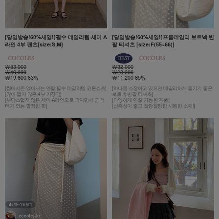
[당일발송!60%세일!]필수 데일리템 세미 A
[당일발송!60%세일!]프롬데일리 보트넥 반
라인 4부 팬츠[size:S,M]
팔 티셔츠 [size:F(55~66)]
￦53,000
￦32,000
￦49,000
￦28,000
￦19,600 63%
￦11,200 65%
[썸머시즌 없어서는 안될 필수 데일리템 코튼쇼츠]
[하나쯤 소장하고 있으면 데일리하게 즐기기 좋은
[많이 짧지 않은 4부 기장감]
보트넥 반팔 티셔츠]
[부담스럽지 않은 세미 A라인으로 퍼지면서 군더
[다양하게 연출 가능한 제품!]
더기 없는 깔끔한 핏]
[신축성이 좋고 찰랑찰랑한 시원한 소재!]