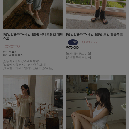
[당일발송!60%세일!]말랑 유니크쉐입 매트
[당일발송!50%세일!]린넨 트임 앵클부츠
슈즈
￦79,000
￦42,000
[트렌디한 무드 연출]
￦16,800 60%
[밋밋한 룩에 포인트]
[발등이 V넥 모양으로 보여져요]
[발볼에 맞춰 퍼지는 편안한 착화감]
[매트한 소재로 리얼레더같은 고급스러움]