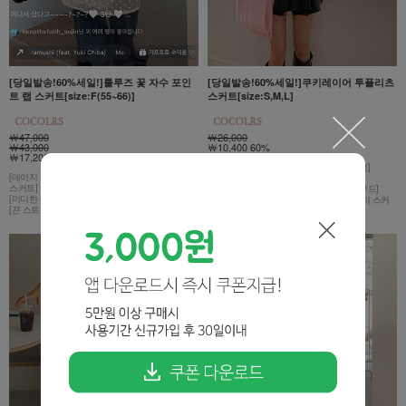
[당일발송!60%세일!]툴루즈 꽃 자수 포인
[당일발송!60%세일!]쿠키레이어 투플리츠
트 랩 스커트[size:F(55~66)]
스커트[size:S,M,L]
￦47,000
￦26,000
￦43,000
￦10,400 60%
￦17,200 63%
[이중 플리츠 라인으로 풍성한 실루엣 완성]
[데이지 꽃 자수로 룩에 발랄한 포인트를 더한 랩
[허리 라인을 안정감 있게 잡아주는 핏]
스커트]
[걸을 때마다 자연스럽게 퍼지는 러블리 무드]
[미디한 기장감!]
[니트·셔츠·가디건 모두 잘 어울리는 데일리 스커
[끈 스트랩으로 간편하게 착용하기 좋아요:)]
트]