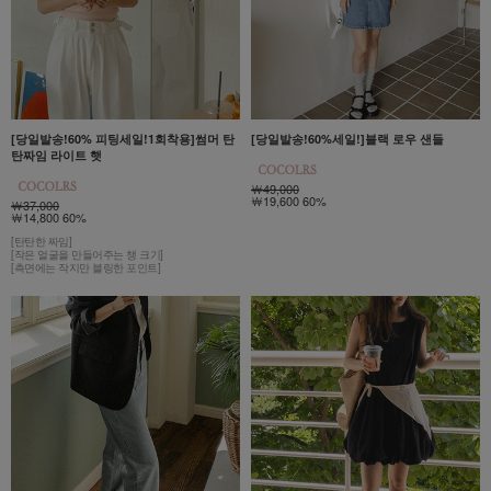
[당일발송!60% 피팅세일!1회착용]썸머 탄
[당일발송!60%세일!]블랙 로우 샌들
탄짜임 라이트 햇
￦49,000
￦19,600 60%
￦37,000
￦14,800 60%
[탄탄한 짜임]
[작은 얼굴을 만들어주는 챙 크기]
[측면에는 작지만 블링한 포인트]