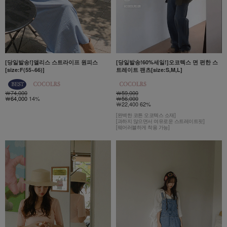
[당일발송!]앨리스 스트라이프 원피스
[당일발송!60%세일!]오코텍스 면 편한 스
[size:F(55~66)]
트레이트 팬츠[size:S,M,L]
￦74,000
￦59,000
￦64,000
14%
￦56,000
￦22,400 62%
[완벽한 코튼 오코텍스 소재]
[과하지 않으면서 여유로운 스트레이트핏]
[웨어러블하게 착용 가능]