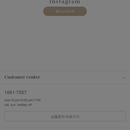
Instagram
@cocolrs.kr
Customer center
1661-7357
mon-fri pm13:00-pm17:00
sat, sun, holiday off
상품문의 바로가기