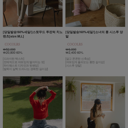
[당일발송!60%세일!]스윗무드 투핀턱 치노
[당일발송!60%세일!]소녀의 롱 시스루 양
팬츠[size:M,L]
말
￦52,000
￦6,000
￦20,800 60%
￦2,400 60%
[드라이한 텍스처]
[얇고 쫀쫀한 신축성]
[전체적으로 여유있게 떨어지는 핏]
[여유있게 올라오는 롱한 길이감]
[하이웨스트 디자인과 뒷밴딩]
[시스루 양말]
[발목이 살짝 드러나는 경쾌한 길이감]