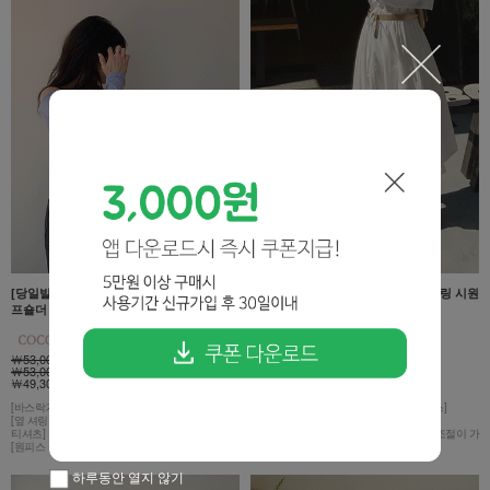
[당일발송!]바스락 리본원피스+옆셔링 오
[당일발송!60%세일!]웨하스 허리셔링 시원
프숄더 니트 2종 세트[size:F(55~66)]
여름 원피스[size:F(55~66)]
￦53,000
￦72,000
￦53,000
￦69,000
￦49,300 6%
￦27,600 61%
[바스락거리는 소재감의 이너 원피스]
[프레쉬한 여름이 물씬 느껴지는 롱 원피스]
[옆 셔링 디테일과 한쪽 어깨가 드러나는 디자인의
[피부에 달라붙지않는 소재]
티셔츠]
[플레어지는 A라인핏과 허리스트링으로 조절이 가
[원피스 + 니트티셔츠 SET]
능]
하루동안 열지 않기