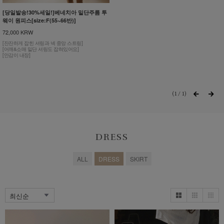
[당일발송!30%세일!]베네치아 밑단주름 투
웨이 원피스[size:F(55~66반)]
72,000 KRW
[잔잔하게 잡힌 셔링과 넥 중앙 스트링]
[어깨&소매 밑단 셔링도 잡혀있어요]
[안감이 내장]
1
/
1
DRESS
ALL
DRESS
SKIRT