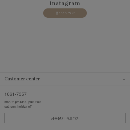
Instagram
@cocolrs.kr
Customer center
1661-7357
mon-fri pm13:00-pm17:00
sat, sun, holiday off
상품문의 바로가기