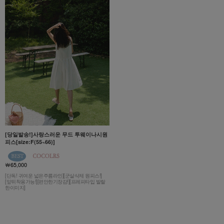
[당일발송!]사랑스러운 무드 투웨이나시원
피스[size:F(55~66)]
￦65,000
[단독! 귀여운 넓은주름라인][군살삭제 원피스!]
[앞뒤착용가능!][편안한기장감!][프레피타입 발랄
한이미지]