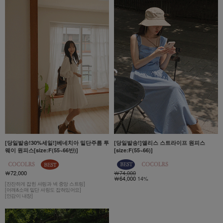
[당일발송!30%세일!]베네치아 밑단주름 투
[당일발송!]앨리스 스트라이프 원피스
웨이 원피스[size:F(55~66반)]
[size:F(55~66)]
￦72,000
￦74,000
￦64,000
14%
[잔잔하게 잡힌 셔링과 넥 중앙 스트링]
[어깨&소매 밑단 셔링도 잡혀있어요]
[안감이 내장]