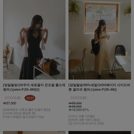
[당일발송!]파우더 세로골지 끈조절 쿨소재
[당일발송!60%세일!]버터베이지 사이드버
원피스[size:F(55~66반)]
튼 걸리쉬 원피스[size:F(55~66)]
￦57,000
￦55,000
￦45,000
￦18,000 67%
[상체부분은 신축성 좋은 잔골지 원단]
[스커트 라인은 풍성한 핏]
[사이드 버튼 디테일]
[어깨 스트랩은 길이조절이 가능]
[탄탄한 코튼 100% 원단]
[양 사이드에 빅사이즈 포켓]