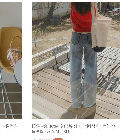
 코튼 팬츠
[당일발송!40%세일!]캣워싱 네이비배색 허리밴딩 와이
드 팬츠[size:S,M,L,XL]