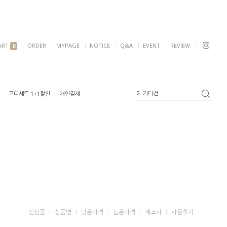
ART
ORDER
MYPAGE
NOTICE
Q&A
EVENT
REVIEW
0
2. 가디건
코디세트 1+1할인
개인결제
3. 블라우스
4. 반팔
5. 여리핏
6. 자켓
1. 원피스
신상품
상품명
낮은가격
높은가격
제조사
사용후기