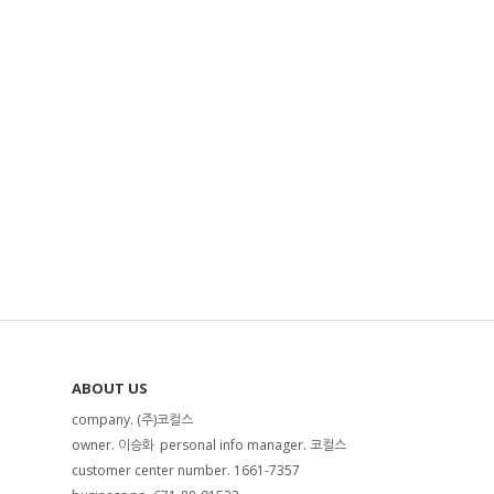
ABOUT US
company. (주)코컬스
owner. 이승화
personal info manager. 코컬스
customer center number. 1661-7357