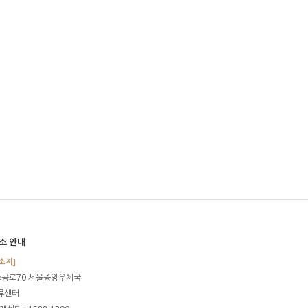
소 안내
소지]
소공로70 서울중앙우체국
물류센터