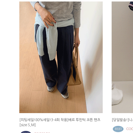
[피팅세일!80%세일!3-4회 착용]베르 투핀턱 코튼 팬츠
[당일발송!]니스
[size:S,M]