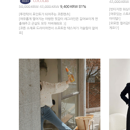
47,000 KRW
50,000 KRW
47,000 KRW
9,400 KRW
81%
[빈티지한 워싱
[여유있는 스트
[투핀턱이 포인트가 되어주는 코튼팬츠]
아이템!]
[여유롭게 떨어지는 아방한 핏감이 레그라인은 길어보이게 연
[오묘한 컬러감
출해주고 군살도 모두 커버해줘요 :)]
게요♡]
[코튼 소재로 드라이하면서 소프트한 텍스쳐가 거슬림이 없어
요]