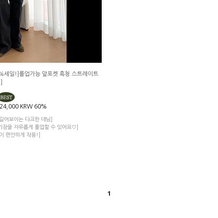
0%세일!]롤업가능 앞포켓 흑청 스트레이트
]
24,000 KRW
60%
 길어보이는 다크한 데님]
기장을 자유롭게 롤업할 수 있어요♡]
이 편안하게 착용!]
1