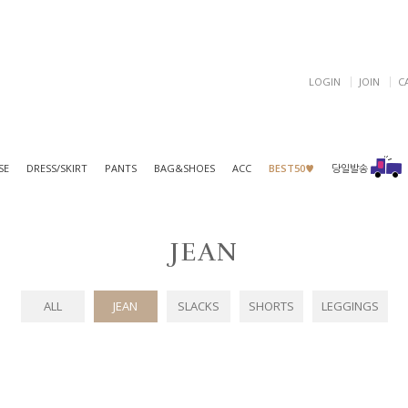
LOGIN
JOIN
C
SE
DRESS/SKIRT
PANTS
BAG&SHOES
ACC
BEST50♥
당일발송
JEAN
ALL
JEAN
SLACKS
SHORTS
LEGGINGS