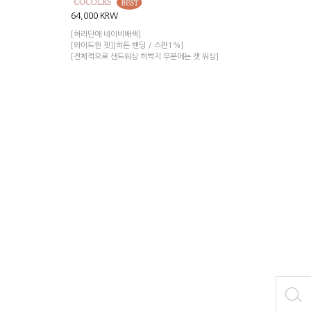
64,000 KRW
[허리단에 네이비배색]
[와이드한 핏][히든 밴딩 / 스판1%]
[전체적으로 샌드워싱 허벅지 부분에는 캣 워싱]