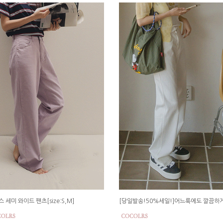
 세미 와이드 팬츠[size:S,M]
[당일발송!50%세일!]어느룩에도 깔끔하게