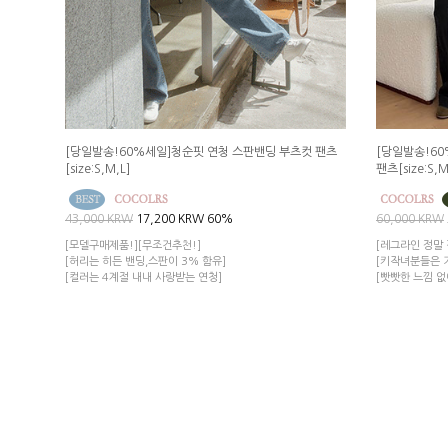
[당일발송!60%세일]청순핏 연청 스판밴딩 부츠컷 팬츠
[당일발송!6
[size:S,M,L]
팬츠[size:S,M
43,000 KRW
17,200 KRW
60%
60,000 KRW
[모델구매제품!][무조건추천!]
[레그라인 정말
[허리는 히든 밴딩,스판이 3% 함유]
[키작녀분들은 
[컬러는 4계절 내내 사랑받는 연청]
[빳빳한 느낌 없