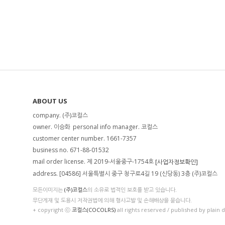
ABOUT US
company. (주)코컬스
owner. 이승화
personal info manager. 코컬스
customer center number. 1661-7357
business no. 671-88-01532
mail order license. 제 2019-서울중구-1754호
[사업자정보확인]
address. [04586] 서울특별시 중구 청구로4길 19 (신당동) 3층 (주)코컬스
모든이미지는
(주)코컬스
의 소유로 법적인 보호를 받고 있습니다.
무단게재 및 도용시 저작권법에 의해 형사고발 및 손해배상을 묻습니다.
+ copyright ⓒ
코컬스(COCOLRS)
all rights reserved / published by plain 