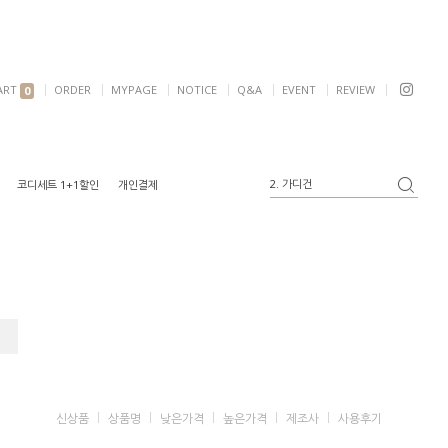
ART
ORDER
MYPAGE
NOTICE
Q&A
EVENT
REVIEW
0
2. 가디건
코디세트 1+1할인
개인결제
3. 블라우스
4. 반팔
5. 여리핏
6. 자켓
1. 원피스
신상품
상품명
낮은가격
높은가격
제조사
사용후기