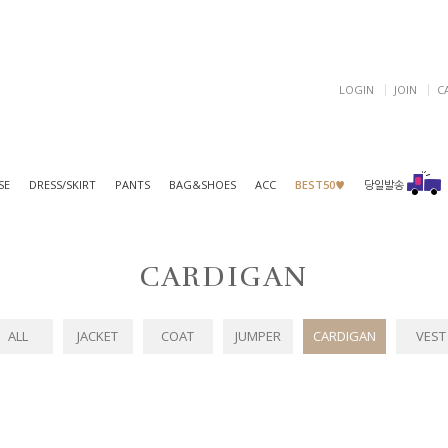
LOGIN
JOIN
C
SE
DRESS/SKIRT
PANTS
BAG&SHOES
ACC
BEST50♥
당일발송
CARDIGAN
ALL
JACKET
COAT
JUMPER
CARDIGAN
VEST