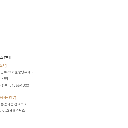
소 안내
소지]
소공로70 서울중앙우체국
물류센터
센터 : 1588-1300
용하는 경우]
이용안내를 참고하여
 반품요청해주세요.